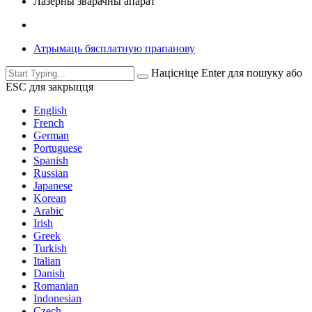
Лазерны зварачны апарат
Атрымаць бясплатную прапанову
Націсніце Enter для пошуку або
ESC для закрыцця
English
French
German
Portuguese
Spanish
Russian
Japanese
Korean
Arabic
Irish
Greek
Turkish
Italian
Danish
Romanian
Indonesian
Czech