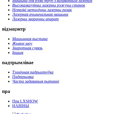
Машына для рэзкі труб з валаконным лазерам
Высокамагутны лазерны рэжучы станок
Невялікі металічны лазерны разак
Лазерная ачышчальная машына
Лазерны зварачны апарат
відэацэнтр
Машынная выстава
Жывое шоу
Зваротная сувязь
Іншыя
падтрымлівае
Тэхнічная падрыхтоўка
Падтрымка
Часта задаваныя пытанні
пра
Пра LXSHOW
НАВІНЫ