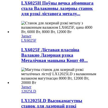
LX6025H Поўны вечка абменнага
стала Валакновы лазерны станок
для рэзкі ліставога металу...
Запыт
LX6025F
LX6025F Ліставая пласціна
Валакно Лазерная рэзка
Металічная машына Кошт 40...
Запыт
12025LD
LX12025LD Высокамагутны
станок для лазернай рэзкі