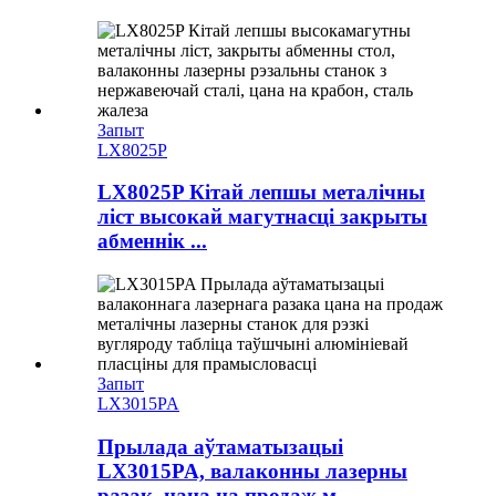
Запыт
LX8025P
LX8025P Кітай лепшы металічны
ліст высокай магутнасці закрыты
абменнік ...
Запыт
LX3015PA
Прылада аўтаматызацыі
LX3015PA, валаконны лазерны
разак, цана на продаж м...