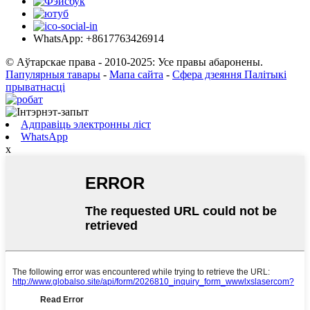
WhatsApp: +8617763426914
© Аўтарскае права - 2010-2025: Усе правы абаронены.
Папулярныя тавары
-
Мапа сайта
-
Сфера дзеяння Палітыкі
прыватнасці
Адправіць электронны ліст
WhatsApp
x