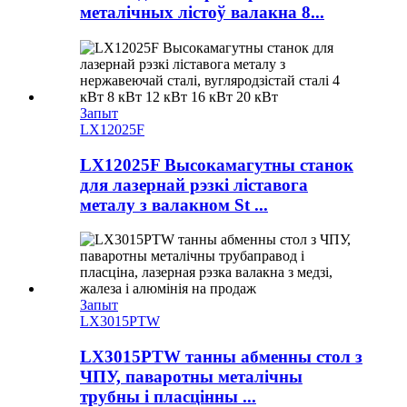
металічных лістоў валакна 8...
Запыт
LX12025F
LX12025F Высокамагутны станок
для лазернай рэзкі ліставога
металу з валакном St ...
Запыт
LX3015PTW
LX3015PTW танны абменны стол з
ЧПУ, паваротны металічны
трубны і пласцінны ...