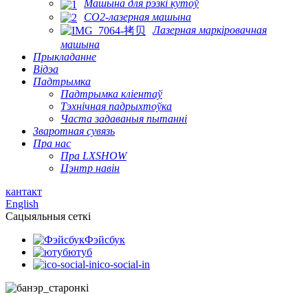
Машына для рэзкі кутоў
CO2-лазерная машына
Лазерная маркіровачная
машына
Прыкладанне
Відэа
Падтрымка
Падтрымка кліентаў
Тэхнічная падрыхтоўка
Часта задаваныя пытанні
Зваротная сувязь
Пра нас
Пра LXSHOW
Цэнтр навін
кантакт
English
Сацыяльныя сеткі
Фэйсбук
ютуб
ico-social-in