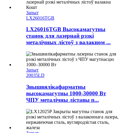
Запыт
LX26016TGB
LX26016TGB Высокамагутны
станок для лазернай рэзкі
металічных лістоў з валакном ...
Запыт
20035LD
Звышвялікафарматны
высокамагутны 1000-30000 Вт
ЧПУ металічны ліставы п...
Запыт