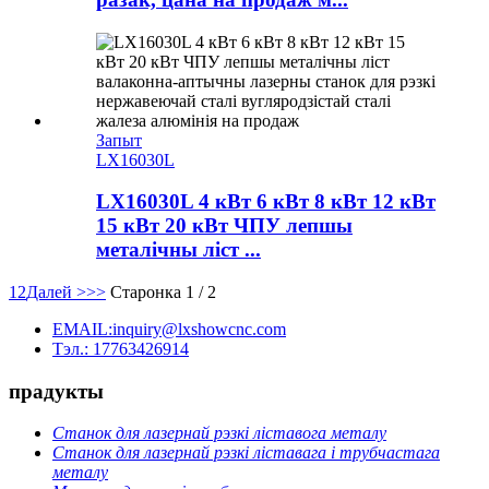
Запыт
LX16030L
LX16030L 4 кВт 6 кВт 8 кВт 12 кВт
15 кВт 20 кВт ЧПУ лепшы
металічны ліст ...
1
2
Далей >
>>
Старонка 1 / 2
EMAIL:inquiry@lxshowcnc.com
Тэл.: 17763426914
прадукты
Станок для лазернай рэзкі ліставога металу
Станок для лазернай рэзкі ліставага і трубчастага
металу