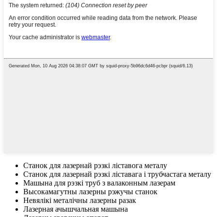
Станок для лазернай рэзкі ліставога металу
Станок для лазернай рэзкі ліставага і трубчастага металу
Машына для рэзкі труб з валаконным лазерам
Высокамагутны лазерны рэжучы станок
Невялікі металічны лазерны разак
Лазерная ачышчальная машына