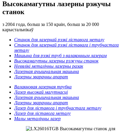
Высокамагутны лазерны рэжучы
станок
з 2004 года, больш за 150 краін, больш за 20 000
карыстальнікаў
Станок для лазернай рэзкі ліставога металу
Станок для лазернай рэзкі ліставага і трубчастага
металу
Машына для рэзкі труб з валаконным лазерам
Высокамагутны лазерны рэжучы станок
Невялікі металічны лазерны разак
Лазерная ачышчальная машына
Лазерны зварачны апарат
Валакновая лазерная трубка
Лазер высокай магутнасці
Лазерная ачышчальная машына
Лазерны зварачны апарат
Лазер для ліставога і трубчастага металу
Лазер для ліставога металу
Малы металічны лазер