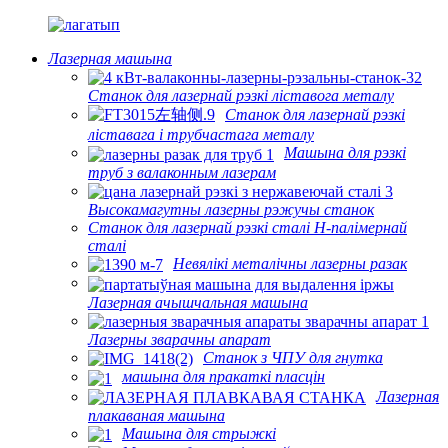
Лазерная машына
Станок для лазернай рэзкі ліставога металу
Станок для лазернай рэзкі
ліставага і трубчастага металу
Машына для рэзкі
труб з валаконным лазерам
Высокамагутны лазерны рэжучы станок
Станок для лазернай рэзкі сталі H-палімернай
сталі
Невялікі металічны лазерны разак
Лазерная ачышчальная машына
Лазерны зварачны апарат
Станок з ЧПУ для гнутка
машына для пракаткі пласцін
Лазерная
плакаваная машына
Машына для стрыжкі