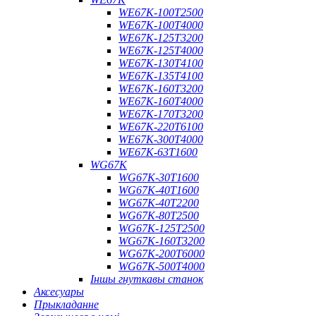
WE67K-100T2500
WE67K-100T4000
WE67K-125T3200
WE67K-125T4000
WE67K-130T4100
WE67K-135T4100
WE67K-160T3200
WE67K-160T4000
WE67K-170T3200
WE67K-220T6100
WE67K-300T4000
WE67K-63T1600
WG67K
WG67K-30T1600
WG67K-40T1600
WG67K-40T2200
WG67K-80T2500
WG67K-125T2500
WG67K-160T3200
WG67K-200T6000
WG67K-500T4000
Іншы гнуткавы станок
Аксесуары
Прыкладанне