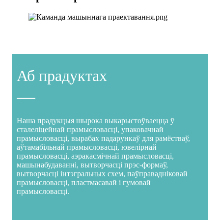
Аб прадуктах
Наша прадукцыя шырока выкарыстоўваецца ў
сталеліцейнай прамысловасці, упаковачнай
прамысловасці, вырабах падарункаў для рамёстваў,
аўтамабільнай прамысловасці, ювелірнай
прамысловасці, аэракасмічнай прамысловасці,
машынабудаванні, вытворчасці прэс-формаў,
вытворчасці інтэгральных схем, паўправадніковай
прамысловасці, пластмасавай і гумовай
прамысловасці.