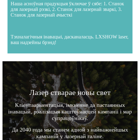
Наша асноўная прадукцыя ўключае ў сябе: 1. Станок
для лазернай рэзкі, 2. Станок для лазернай зваркі, 3.
Станок для лазернай ачысткі
Тэхналагічныя інавацыі, дасканаласць. LXSHOW laser,
ваш надзейны брэнд!
Лазер стварае новы свет
Кліентаарыентацыя, імкненне да пастаянных
інавацый, рэалізацыя каштоўнасцей кампаніі і мар
супрацоўнікаў.
Да 2040 года мы станем адной з найважнейшых
кампаній у лазернай галіне.