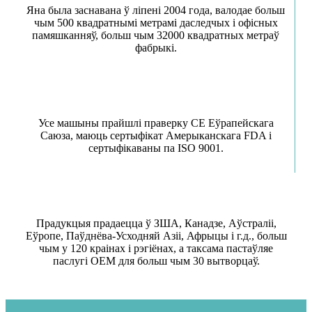
Яна была заснавана ў ліпені 2004 года, валодае больш
чым 500 квадратнымі метрамі даследчых і офісных
памяшканняў, больш чым 32000 квадратных метраў
фабрыкі.
Усе машыны прайшлі праверку CE Еўрапейскага
Саюза, маюць сертыфікат Амерыканскага FDA і
сертыфікаваны па ISO 9001.
Прадукцыя прадаецца ў ЗША, Канадзе, Аўстраліі,
Еўропе, Паўднёва-Усходняй Азіі, Афрыцы і г.д., больш
чым у 120 краінах і рэгіёнах, а таксама пастаўляе
паслугі OEM для больш чым 30 вытворцаў.