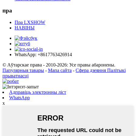
пра
Пра LXSHOW
НАВІНЫ
WhatsApp: +8617763426914
© Аўтарскае права - 2010-2026: Усе правы абаронены.
Папулярныя тавары
-
Мапа сайта
-
Сфера дзеяння Палітыкі
прыватнасці
Адправіць электронны ліст
WhatsApp
x