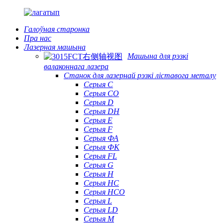
Галоўная старонка
Пра нас
Лазерная машына
Машына для рэзкі
валаконнага лазера
Станок для лазернай рэзкі ліставога металу
Серыя С
Серыя CO
Серыя D
Серыя DH
Серыя Е
Серыя F
Серыя ФА
Серыя ФК
Серыя FL
Серыя G
Серыя H
Серыя HC
Серыя HCO
Серыя L
Серыя LD
Серыя М