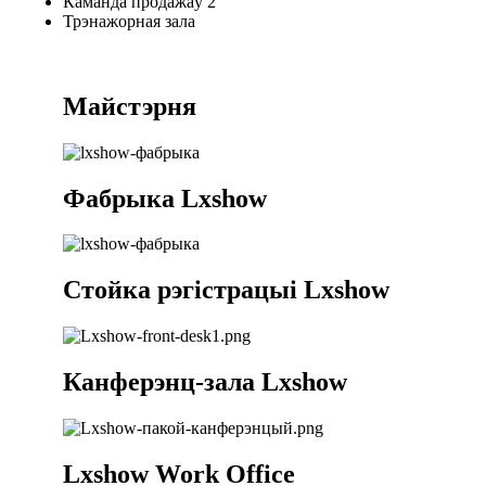
Каманда продажаў 2
Трэнажорная зала
Майстэрня
Фабрыка Lxshow
Стойка рэгістрацыі Lxshow
Канферэнц-зала Lxshow
Lxshow Work Office