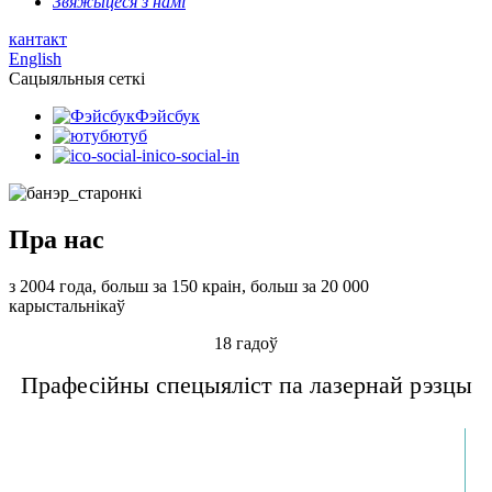
Звяжыцеся з намі
кантакт
English
Сацыяльныя сеткі
Фэйсбук
ютуб
ico-social-in
Пра нас
з 2004 года, больш за 150 краін, больш за 20 000
карыстальнікаў
18 гадоў
Прафесійны спецыяліст па лазернай рэзцы