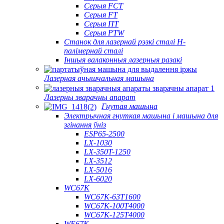
Серыя FCT
Серыя FT
Серыя ПТ
Серыя PTW
Станок для лазернай рэзкі сталі H-
палімернай сталі
Іншыя валаконныя лазерныя разакі
Лазерная ачышчальная машына
Лазерны зварачны апарат
Гнутая машына
Электрычная гнуткая машына і машына для
згінання ўніз
ESP65-2500
LX-1030
LX-350T-1250
LX-3512
LX-5016
LX-6020
WC67K
WC67K-63T1600
WC67K-100T4000
WC67K-125T4000
WE67K