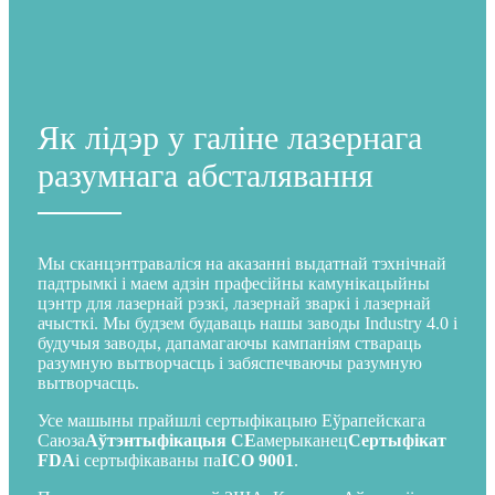
Як лідэр у галіне лазернага
разумнага абсталявання
Мы сканцэнтраваліся на аказанні выдатнай тэхнічнай
падтрымкі і маем адзін прафесійны камунікацыйны
цэнтр для лазернай рэзкі, лазернай зваркі і лазернай
ачысткі. Мы будзем будаваць нашы заводы Industry 4.0 і
будучыя заводы, дапамагаючы кампаніям ствараць
разумную вытворчасць і забяспечваючы разумную
вытворчасць.
Усе машыны прайшлі сертыфікацыю Еўрапейскага
Саюза
Аўтэнтыфікацыя CE
амерыканец
Сертыфікат
FDA
і сертыфікаваны па
ІСО 9001
.