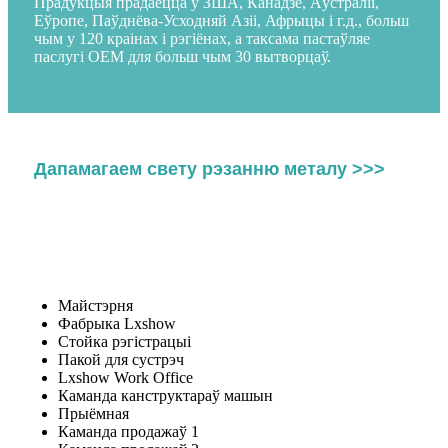
Прадукцыя прадаецца ў ЗША, Канадзе, Аўстраліі,
Еўропе, Паўднёва-Усходняй Азіі, Афрыцы і г.д., больш
чым у 120 краінах і рэгіёнах, а таксама пастаўляе
паслугі OEM для больш чым 30 вытворцаў.
Дапамагаем свету рэзанню металу >>>
Майстэрня
Фабрыка Lxshow
Стойка рэгістрацыі
Пакой для сустрэч
Lxshow Work Office
Каманда канструктараў машын
Прыёмная
Каманда продажаў 1