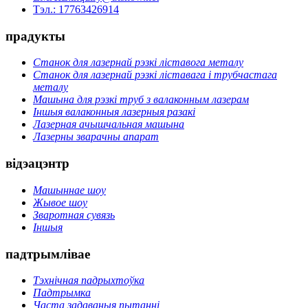
Тэл.: 17763426914
прадукты
Станок для лазернай рэзкі ліставога металу
Станок для лазернай рэзкі ліставага і трубчастага
металу
Машына для рэзкі труб з валаконным лазерам
Іншыя валаконныя лазерныя разакі
Лазерная ачышчальная машына
Лазерны зварачны апарат
відэацэнтр
Машыннае шоу
Жывое шоу
Зваротная сувязь
Іншыя
падтрымлівае
Тэхнічная падрыхтоўка
Падтрымка
Часта задаваныя пытанні