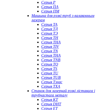
Серыя P
Серыя ПА
Серыя ПМ
Машына для рэзкі труб з валаконным
лазерам
Серыя ТА
Серыя ТД
Серыя ТЭ
Серыя TH
Серыя THA
Серыя TIV
Серыя TN
Серыя ТНА
Серыя TNB
Серыя TQ
Серыя TS
Серыя TU
Серыя TUB
Серыя Тэхас
Серыя TXA
Станок для лазернай рэзкі ліставага і
трубчастага металу
Серыя КТ
Серыя DHT
Серыя ET