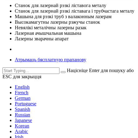
Станок для лазернай рэзкі ліставога металу
Станок для лазернай рэзкі ліставага і трубчастага металу
Машына для рэзкі труб з валаконным лазерам
Высокамагутны лазерны рэжучы станок
Невялікі металічны лазерны разак
Лазерная ачышчальная машына
Лазерны зварачны апарат
Атрымаць бясплатную прапанову
Націсніце Enter для пошуку або
ESC для закрыцця
English
French
German
Portuguese
Spanish
Russian
Japanese
Korean
Arabic
Irish