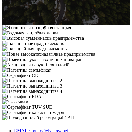
EMAIL:inquiry@lxshow.net