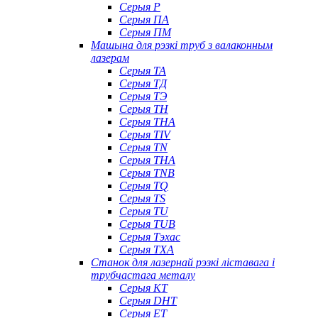
Серыя P
Серыя ПА
Серыя ПМ
Машына для рэзкі труб з валаконным
лазерам
Серыя ТА
Серыя ТД
Серыя ТЭ
Серыя TH
Серыя THA
Серыя TIV
Серыя TN
Серыя ТНА
Серыя TNB
Серыя TQ
Серыя TS
Серыя TU
Серыя TUB
Серыя Тэхас
Серыя TXA
Станок для лазернай рэзкі ліставага і
трубчастага металу
Серыя КТ
Серыя DHT
Серыя ET