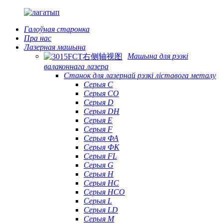
Галоўная старонка
Пра нас
Лазерная машына
Машына для рэзкі
валаконнага лазера
Станок для лазернай рэзкі ліставога металу
Серыя С
Серыя CO
Серыя D
Серыя DH
Серыя Е
Серыя F
Серыя ФА
Серыя ФК
Серыя FL
Серыя G
Серыя H
Серыя HC
Серыя HCO
Серыя L
Серыя LD
Серыя М