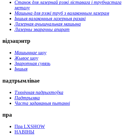
Станок для лазернай рэзкі ліставага і трубчастага
металу
Машына для рэзкі труб з валаконным лазерам
Іншыя валаконныя лазерныя разакі
Лазерная ачышчальная машына
Лазерны зварачны апарат
відэацэнтр
Машыннае шоу
Жывое шоу
Зваротная сувязь
Іншыя
падтрымлівае
Тэхнічная падрыхтоўка
Падтрымка
Часта задаваныя пытанні
пра
Пра LXSHOW
НАВІНЫ