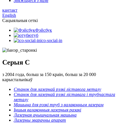
Звяжыцеся з намі
кантакт
English
Сацыяльныя сеткі
Фэйсбук
ютуб
ico-social-in
Серыя С
з 2004 года, больш за 150 краін, больш за 20 000
карыстальнікаў
Станок для лазернай рэзкі ліставога металу
Станок для лазернай рэзкі ліставага і трубчастага
металу
Машына для рэзкі труб з валаконным лазерам
Іншыя валаконныя лазерныя разакі
Лазерная ачышчальная машына
Лазерны зварачны апарат