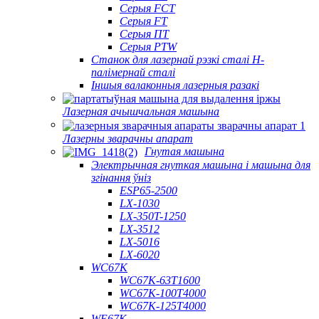
Серыя FCT
Серыя FT
Серыя ПТ
Серыя PTW
Станок для лазернай рэзкі сталі H-
палімернай сталі
Іншыя валаконныя лазерныя разакі
Лазерная ачышчальная машына
Лазерны зварачны апарат
Гнутая машына
Электрычная гнуткая машына і машына для
згінання ўніз
ESP65-2500
LX-1030
LX-350T-1250
LX-3512
LX-5016
LX-6020
WC67K
WC67K-63T1600
WC67K-100T4000
WC67K-125T4000
WE67K