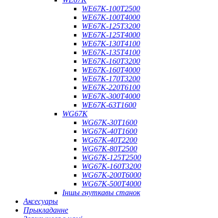
WE67K-100T2500
WE67K-100T4000
WE67K-125T3200
WE67K-125T4000
WE67K-130T4100
WE67K-135T4100
WE67K-160T3200
WE67K-160T4000
WE67K-170T3200
WE67K-220T6100
WE67K-300T4000
WE67K-63T1600
WG67K
WG67K-30T1600
WG67K-40T1600
WG67K-40T2200
WG67K-80T2500
WG67K-125T2500
WG67K-160T3200
WG67K-200T6000
WG67K-500T4000
Іншы гнуткавы станок
Аксесуары
Прыкладанне