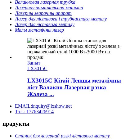
Валакновая лазерная трубка
Лазерная ачышчальная машына
Лазерны зварачны апарат
Лазер для ліставога і трубчастага металу
Лазер для ліставога металу
Малы металічны лазер
Запыт
LX3015C
LX3015C Кітай Лепшы металічны
ліст Валакно Лазерная рэзка
Жалеза ...
EMAIL:inquiry@lxshow.net
Тэл.: 17763426914
прадукты
Станок для лазернай рэзкі ліставога металу