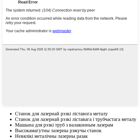
Станок для лазернай рэзкі ліставога металу
Станок для лазернай рэзкі ліставага і трубчастага металу
Машына для рэзкі труб з валаконным лазерам
Высокамагутны лазерны рэжучы станок
Невялікі металічны лазерны разак