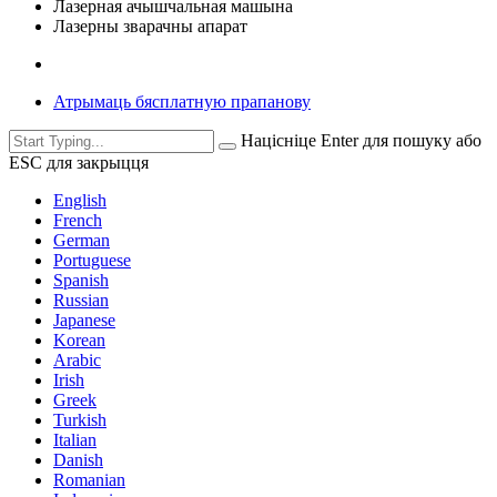
Лазерная ачышчальная машына
Лазерны зварачны апарат
Атрымаць бясплатную прапанову
Націсніце Enter для пошуку або
ESC для закрыцця
English
French
German
Portuguese
Spanish
Russian
Japanese
Korean
Arabic
Irish
Greek
Turkish
Italian
Danish
Romanian