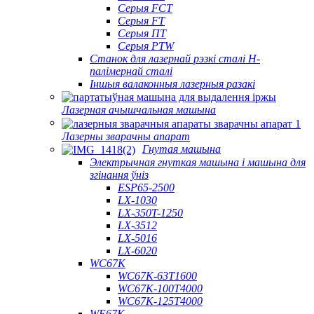
Серыя FCT
Серыя FT
Серыя ПТ
Серыя PTW
Станок для лазернай рэзкі сталі H-
палімернай сталі
Іншыя валаконныя лазерныя разакі
Лазерная ачышчальная машына
Лазерны зварачны апарат
Гнутая машына
Электрычная гнуткая машына і машына для
згінання ўніз
ESP65-2500
LX-1030
LX-350T-1250
LX-3512
LX-5016
LX-6020
WC67K
WC67K-63T1600
WC67K-100T4000
WC67K-125T4000
WE67K