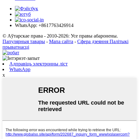
WhatsApp: +8617763426914
© Аўтарскае права - 2010-2026: Усе правы абаронены.
Папулярныя тавары
-
Мапа сайта
-
Сфера дзеяння Палітыкі
прыватнасці
Адправіць электронны ліст
WhatsApp
x