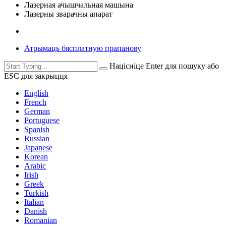
Лазерная ачышчальная машына
Лазерны зварачны апарат
Атрымаць бясплатную прапанову
Націсніце Enter для пошуку або
ESC для закрыцця
English
French
German
Portuguese
Spanish
Russian
Japanese
Korean
Arabic
Irish
Greek
Turkish
Italian
Danish
Romanian