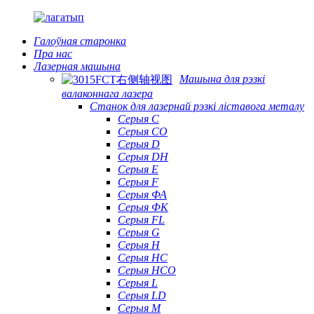
Галоўная старонка
Пра нас
Лазерная машына
Машына для рэзкі
валаконнага лазера
Станок для лазернай рэзкі ліставога металу
Серыя С
Серыя CO
Серыя D
Серыя DH
Серыя Е
Серыя F
Серыя ФА
Серыя ФК
Серыя FL
Серыя G
Серыя H
Серыя HC
Серыя HCO
Серыя L
Серыя LD
Серыя М