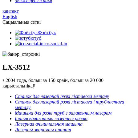
Звяжыцеся з намі
кантакт
English
Сацыяльныя сеткі
Фэйсбук
ютуб
ico-social-in
LX-3512
з 2004 года, больш за 150 краін, больш за 20 000
карыстальнікаў
Станок для лазернай рэзкі ліставога металу
Станок для лазернай рэзкі ліставага і трубчастага
металу
Машына для рэзкі труб з валаконным лазерам
Іншыя валаконныя лазерныя разакі
Лазерная ачышчальная машына
Лазерны зварачны апарат