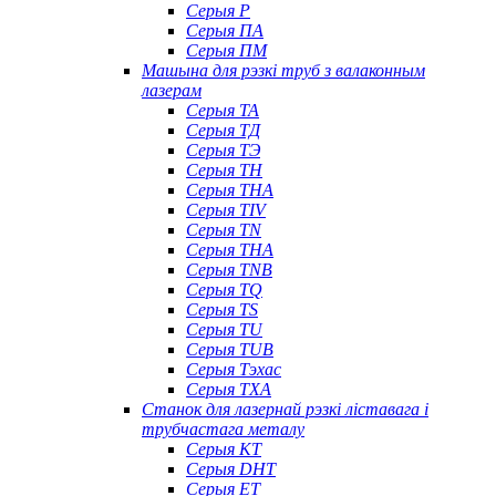
Серыя P
Серыя ПА
Серыя ПМ
Машына для рэзкі труб з валаконным
лазерам
Серыя ТА
Серыя ТД
Серыя ТЭ
Серыя TH
Серыя THA
Серыя TIV
Серыя TN
Серыя ТНА
Серыя TNB
Серыя TQ
Серыя TS
Серыя TU
Серыя TUB
Серыя Тэхас
Серыя TXA
Станок для лазернай рэзкі ліставага і
трубчастага металу
Серыя КТ
Серыя DHT
Серыя ET