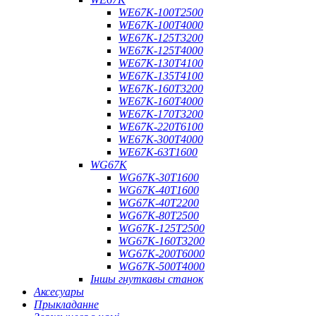
WE67K-100T2500
WE67K-100T4000
WE67K-125T3200
WE67K-125T4000
WE67K-130T4100
WE67K-135T4100
WE67K-160T3200
WE67K-160T4000
WE67K-170T3200
WE67K-220T6100
WE67K-300T4000
WE67K-63T1600
WG67K
WG67K-30T1600
WG67K-40T1600
WG67K-40T2200
WG67K-80T2500
WG67K-125T2500
WG67K-160T3200
WG67K-200T6000
WG67K-500T4000
Іншы гнуткавы станок
Аксесуары
Прыкладанне