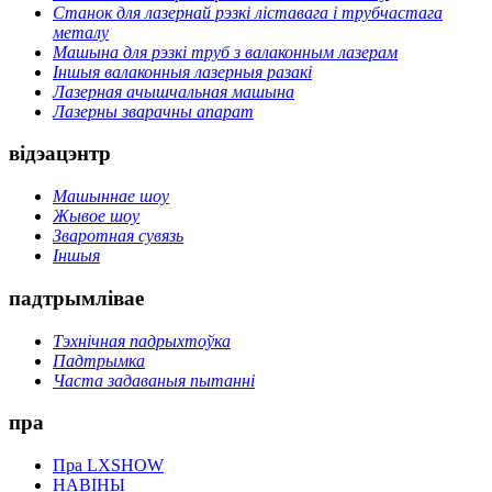
Станок для лазернай рэзкі ліставага і трубчастага
металу
Машына для рэзкі труб з валаконным лазерам
Іншыя валаконныя лазерныя разакі
Лазерная ачышчальная машына
Лазерны зварачны апарат
відэацэнтр
Машыннае шоу
Жывое шоу
Зваротная сувязь
Іншыя
падтрымлівае
Тэхнічная падрыхтоўка
Падтрымка
Часта задаваныя пытанні
пра
Пра LXSHOW
НАВІНЫ