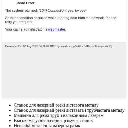
Станок для лазернай рэзкі ліставога металу
Станок для лазернай рэзкі ліставага і трубчастага металу
Машына для рэзкі труб з валаконным лазерам
Высокамагутны лазерны рэжучы станок
Невялікі металічны лазерны разак