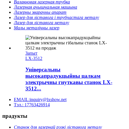
Валакновая лазерная трубка
Лазерная ачышчальная машына
Лазерны зварачны апарат
Лазер для ліставога і трубчастага металу
Лазер для ліставога металу
Малы металічны лазер
Запыт
LX-3512
Універсальны
высокапрадукцыйны цалкам
электрычны гнуткавы станок LX-
3512...
EMAIL:inquiry@lxshow.net
Тэл.: 17763426914
прадукты
Станок для лазернай рэзкі ліставога металу