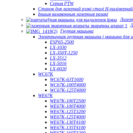
Серыя PTW
Станок для лазернай рэзкі сталі H-палімернай
Іншыя валаконныя лазерныя разакі
Лазер
Л
Гнутая машына
Электрычная гнуткая машына і машына для зг
ESP65-2500
LX-1030
LX-350T-1250
LX-3512
LX-5016
LX-6020
WC67K
WC67K-63T1600
WC67K-100T4000
WC67K-125T4000
WE67K
WE67K-100T2500
WE67K-100T4000
WE67K-125T3200
WE67K-125T4000
WE67K-130T4100
WE67K-135T4100
WE67K-160T3200