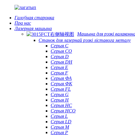
Галоўная старонка
Пра нас
Лазерная машына
Машына для рэзкі валаконна
Станок для лазернай рэзкі ліставога металу
Серыя С
Серыя CO
Серыя D
Серыя DH
Серыя Е
Серыя F
Серыя ФА
Серыя ФК
Серыя FL
Серыя G
Серыя H
Серыя HC
Серыя HCO
Серыя L
Серыя LD
Серыя М
Серыя P