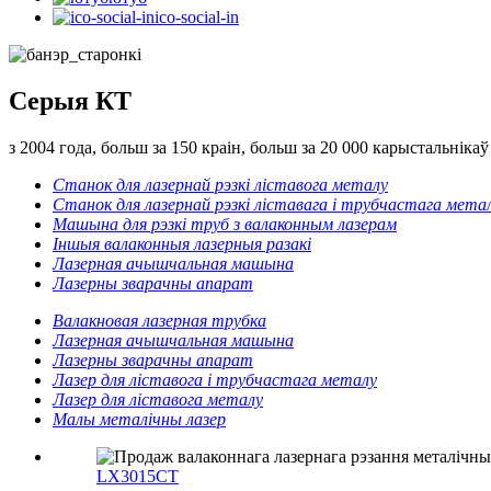
ico-social-in
Серыя КТ
з 2004 года, больш за 150 краін, больш за 20 000 карыстальнікаў
Станок для лазернай рэзкі ліставога металу
Станок для лазернай рэзкі ліставага і трубчастага мета
Машына для рэзкі труб з валаконным лазерам
Іншыя валаконныя лазерныя разакі
Лазерная ачышчальная машына
Лазерны зварачны апарат
Валакновая лазерная трубка
Лазерная ачышчальная машына
Лазерны зварачны апарат
Лазер для ліставога і трубчастага металу
Лазер для ліставога металу
Малы металічны лазер
LX3015CT