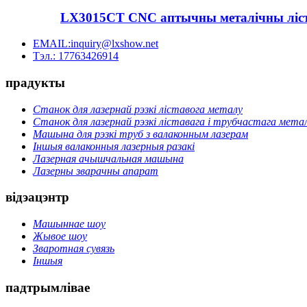
LX3015CT CNC аптычны металічны лістав
EMAIL:inquiry@lxshow.net
Тэл.: 17763426914
прадукты
Станок для лазернай рэзкі ліставога металу
Станок для лазернай рэзкі ліставага і трубчастага мета
Машына для рэзкі труб з валаконным лазерам
Іншыя валаконныя лазерныя разакі
Лазерная ачышчальная машына
Лазерны зварачны апарат
відэацэнтр
Машыннае шоу
Жывое шоу
Зваротная сувязь
Іншыя
падтрымлівае