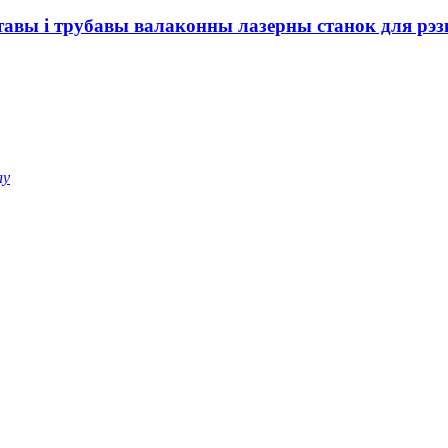
ы і трубавы валаконны лазерны станок для рэзкі
лу