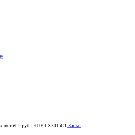
лу
Запыт