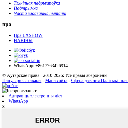
Тэхнічная падрыхтоўка
Падтрымка
Часта задаваныя пытанні
пра
Пра LXSHOW
НАВІНЫ
WhatsApp: +8617763426914
© Аўтарскае права - 2010-2026: Усе правы абаронены.
Папулярныя тавары
-
Мапа сайта
-
Сфера дзеяння Палітыкі пры
Адправіць электронны ліст
WhatsApp
x