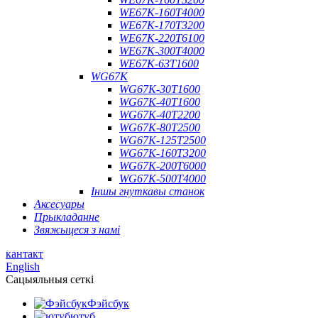
WE67K-160T4000
WE67K-170T3200
WE67K-220T6100
WE67K-300T4000
WE67K-63T1600
WG67K
WG67K-30T1600
WG67K-40T1600
WG67K-40T2200
WG67K-80T2500
WG67K-125T2500
WG67K-160T3200
WG67K-200T6000
WG67K-500T4000
Іншы гнуткавы станок
Аксесуары
Прыкладанне
Звяжыцеся з намі
кантакт
English
Сацыяльныя сеткі
Фэйсбук
ютуб