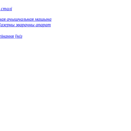
 сталі
ная ачышчальная машына
азерны зварачны апарат
інання ўніз