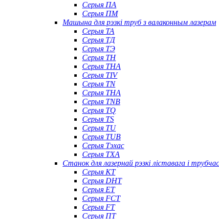
Серыя ПА
Серыя ПМ
Машына для рэзкі труб з валаконным лазерам
Серыя ТА
Серыя ТД
Серыя ТЭ
Серыя TH
Серыя THA
Серыя TIV
Серыя TN
Серыя ТНА
Серыя TNB
Серыя TQ
Серыя TS
Серыя TU
Серыя TUB
Серыя Тэхас
Серыя TXA
Станок для лазернай рэзкі ліставага і трубч
Серыя КТ
Серыя DHT
Серыя ET
Серыя FCT
Серыя FT
Серыя ПТ