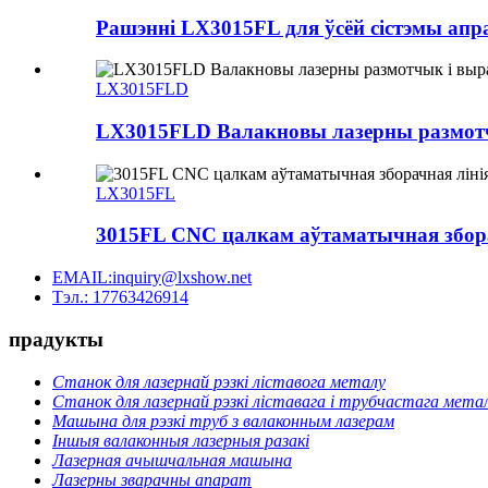
Рашэнні LX3015FL для ўсёй сістэмы апра
LX3015FLD
LX3015FLD Валакновы лазерны размотч
LX3015FL
3015FL CNC цалкам аўтаматычная зборач
EMAIL:inquiry@lxshow.net
Тэл.: 17763426914
прадукты
Станок для лазернай рэзкі ліставога металу
Станок для лазернай рэзкі ліставага і трубчастага мета
Машына для рэзкі труб з валаконным лазерам
Іншыя валаконныя лазерныя разакі
Лазерная ачышчальная машына
Лазерны зварачны апарат