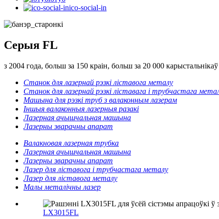
ico-social-in
Серыя FL
з 2004 года, больш за 150 краін, больш за 20 000 карыстальнікаў
Станок для лазернай рэзкі ліставога металу
Станок для лазернай рэзкі ліставага і трубчастага мета
Машына для рэзкі труб з валаконным лазерам
Іншыя валаконныя лазерныя разакі
Лазерная ачышчальная машына
Лазерны зварачны апарат
Валакновая лазерная трубка
Лазерная ачышчальная машына
Лазерны зварачны апарат
Лазер для ліставога і трубчастага металу
Лазер для ліставога металу
Малы металічны лазер
LX3015FL