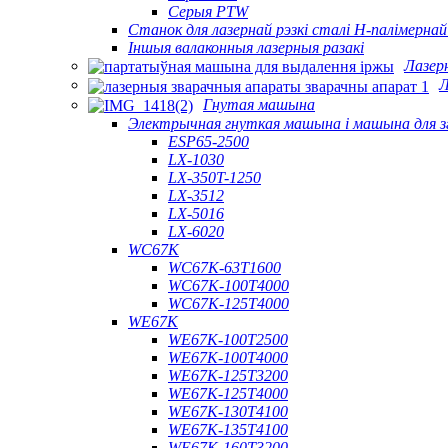
Серыя PTW
Станок для лазернай рэзкі сталі H-палімернай
Іншыя валаконныя лазерныя разакі
Лазер
Л
Гнутая машына
Электрычная гнуткая машына і машына для зг
ESP65-2500
LX-1030
LX-350T-1250
LX-3512
LX-5016
LX-6020
WC67K
WC67K-63T1600
WC67K-100T4000
WC67K-125T4000
WE67K
WE67K-100T2500
WE67K-100T4000
WE67K-125T3200
WE67K-125T4000
WE67K-130T4100
WE67K-135T4100
WE67K-160T3200