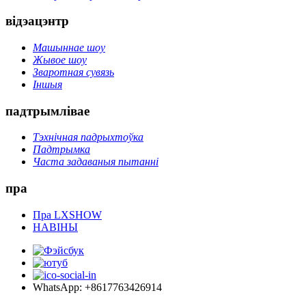
відэацэнтр
Машыннае шоу
Жывое шоу
Зваротная сувязь
Іншыя
падтрымлівае
Тэхнічная падрыхтоўка
Падтрымка
Часта задаваныя пытанні
пра
Пра LXSHOW
НАВІНЫ
WhatsApp: +8617763426914