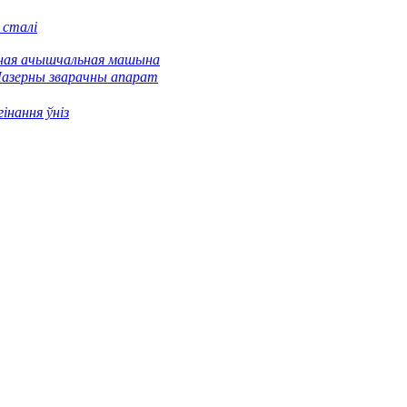
 сталі
ная ачышчальная машына
азерны зварачны апарат
інання ўніз