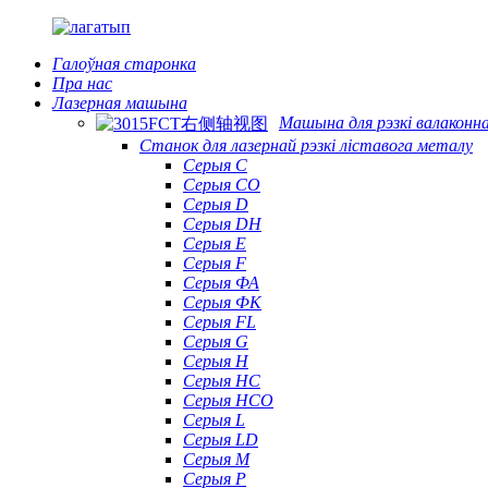
Галоўная старонка
Пра нас
Лазерная машына
Машына для рэзкі валаконна
Станок для лазернай рэзкі ліставога металу
Серыя С
Серыя CO
Серыя D
Серыя DH
Серыя Е
Серыя F
Серыя ФА
Серыя ФК
Серыя FL
Серыя G
Серыя H
Серыя HC
Серыя HCO
Серыя L
Серыя LD
Серыя М
Серыя P