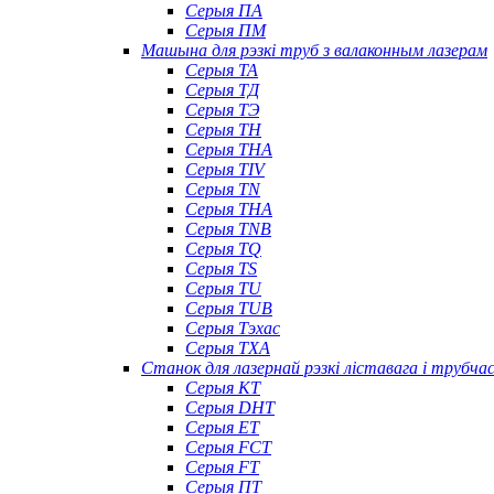
Серыя ПА
Серыя ПМ
Машына для рэзкі труб з валаконным лазерам
Серыя ТА
Серыя ТД
Серыя ТЭ
Серыя TH
Серыя THA
Серыя TIV
Серыя TN
Серыя ТНА
Серыя TNB
Серыя TQ
Серыя TS
Серыя TU
Серыя TUB
Серыя Тэхас
Серыя TXA
Станок для лазернай рэзкі ліставага і трубч
Серыя КТ
Серыя DHT
Серыя ET
Серыя FCT
Серыя FT
Серыя ПТ