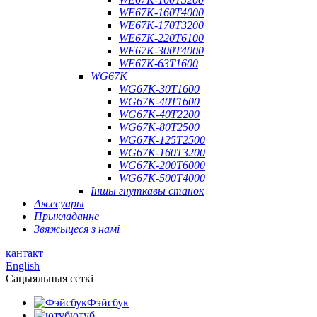
WE67K-160T4000
WE67K-170T3200
WE67K-220T6100
WE67K-300T4000
WE67K-63T1600
WG67K
WG67K-30T1600
WG67K-40T1600
WG67K-40T2200
WG67K-80T2500
WG67K-125T2500
WG67K-160T3200
WG67K-200T6000
WG67K-500T4000
Іншы гнуткавы станок
Аксесуары
Прыкладанне
Звяжыцеся з намі
кантакт
English
Сацыяльныя сеткі
Фэйсбук
ютуб