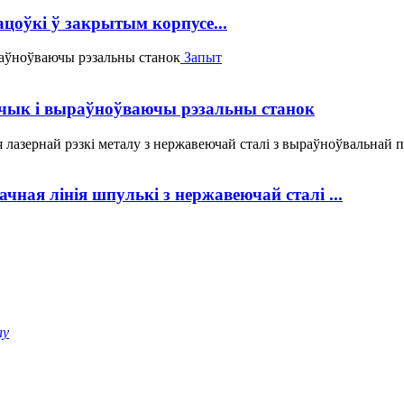
цоўкі ў закрытым корпусе...
Запыт
ык і выраўноўваючы рэзальны станок
ная лінія шпулькі з нержавеючай сталі ...
лу