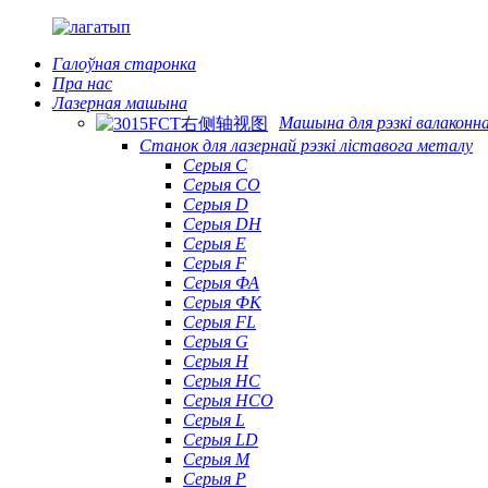
Галоўная старонка
Пра нас
Лазерная машына
Машына для рэзкі валаконна
Станок для лазернай рэзкі ліставога металу
Серыя С
Серыя CO
Серыя D
Серыя DH
Серыя Е
Серыя F
Серыя ФА
Серыя ФК
Серыя FL
Серыя G
Серыя H
Серыя HC
Серыя HCO
Серыя L
Серыя LD
Серыя М
Серыя P