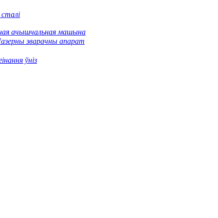
 сталі
ная ачышчальная машына
азерны зварачны апарат
інання ўніз