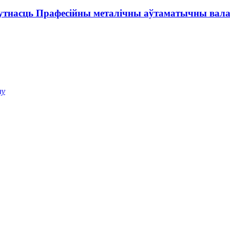
тнасць Прафесійны металічны аўтаматычны валак
лу