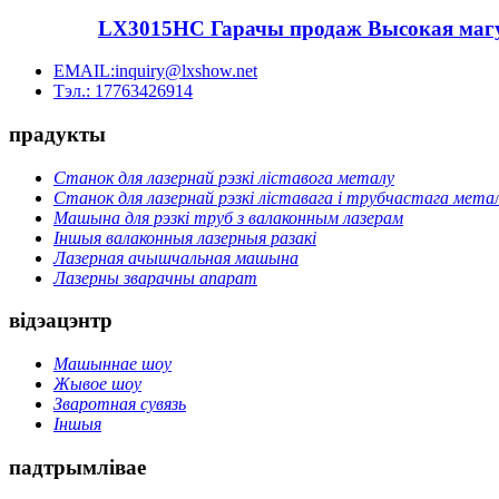
LX3015HC Гарачы продаж Высокая магу
EMAIL:inquiry@lxshow.net
Тэл.: 17763426914
прадукты
Станок для лазернай рэзкі ліставога металу
Станок для лазернай рэзкі ліставага і трубчастага мета
Машына для рэзкі труб з валаконным лазерам
Іншыя валаконныя лазерныя разакі
Лазерная ачышчальная машына
Лазерны зварачны апарат
відэацэнтр
Машыннае шоу
Жывое шоу
Зваротная сувязь
Іншыя
падтрымлівае