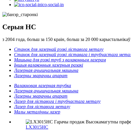
ico-social-in
Серыя HC
з 2004 года, больш за 150 краін, больш за 20 000 карыстальнікаў
Станок для лазернай рэзкі ліставога металу
Станок для лазернай рэзкі ліставага і трубчастага мета
Машына для рэзкі труб з валаконным лазерам
Іншыя валаконныя лазерныя разакі
Лазерная ачышчальная машына
Лазерны зварачны апарат
Валакновая лазерная трубка
Лазерная ачышчальная машына
Лазерны зварачны апарат
Лазер для ліставога і трубчастага металу
Лазер для ліставога металу
Малы металічны лазер
LX3015HC