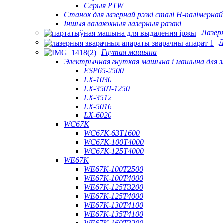
Серыя PTW
Станок для лазернай рэзкі сталі H-палімернай
Іншыя валаконныя лазерныя разакі
Лазер
Л
Гнутая машына
Электрычная гнуткая машына і машына для зг
ESP65-2500
LX-1030
LX-350T-1250
LX-3512
LX-5016
LX-6020
WC67K
WC67K-63T1600
WC67K-100T4000
WC67K-125T4000
WE67K
WE67K-100T2500
WE67K-100T4000
WE67K-125T3200
WE67K-125T4000
WE67K-130T4100
WE67K-135T4100
WE67K-160T3200