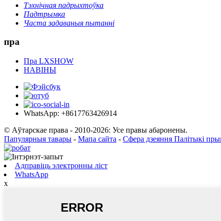
Тэхнічная падрыхтоўка
Падтрымка
Часта задаваныя пытанні
пра
Пра LXSHOW
НАВІНЫ
WhatsApp: +8617763426914
© Аўтарскае права - 2010-2026: Усе правы абаронены.
Папулярныя тавары
-
Мапа сайта
-
Сфера дзеяння Палітыкі пры
Адправіць электронны ліст
WhatsApp
x