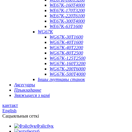
WE67K-160T4000
WE67K-170T3200
WE67K-220T6100
WE67K-300T4000
WE67K-63T1600
WG67K
WG67K-30T1600
WG67K-40T1600
WG67K-40T2200
WG67K-80T2500
WG67K-125T2500
WG67K-160T3200
WG67K-200T6000
WG67K-500T4000
Іншы гнуткавы станок
Аксесуары
Прыкладанне
Звяжыцеся з намі
кантакт
English
Сацыяльныя сеткі
Фэйсбук
ютуб