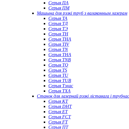
Серыя ПА
Серыя ПМ
Машына для рэзкі труб з валаконным лазерам
Серыя ТА
Серыя ТД
Серыя ТЭ
Серыя TH
Серыя THA
Серыя TIV
Серыя TN
Серыя ТНА
Серыя TNB
Серыя TQ
Серыя TS
Серыя TU
Серыя TUB
Серыя Тэхас
Серыя TXA
Станок для лазернай рэзкі ліставага і трубч
Серыя КТ
Серыя DHT
Серыя ET
Серыя FCT
Серыя FT
Серыя ПТ