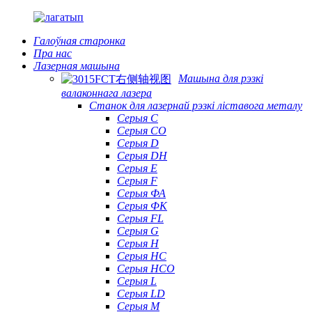
Галоўная старонка
Пра нас
Лазерная машына
Машына для рэзкі
валаконнага лазера
Станок для лазернай рэзкі ліставога металу
Серыя С
Серыя CO
Серыя D
Серыя DH
Серыя Е
Серыя F
Серыя ФА
Серыя ФК
Серыя FL
Серыя G
Серыя H
Серыя HC
Серыя HCO
Серыя L
Серыя LD
Серыя М