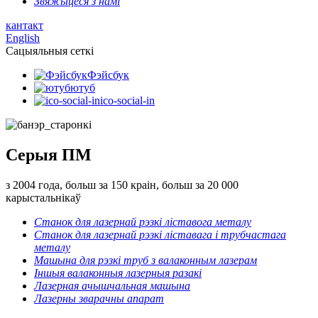
Звяжыцеся з намі
кантакт
English
Сацыяльныя сеткі
Фэйсбук
ютуб
ico-social-in
Серыя ПМ
з 2004 года, больш за 150 краін, больш за 20 000
карыстальнікаў
Станок для лазернай рэзкі ліставога металу
Станок для лазернай рэзкі ліставага і трубчастага
металу
Машына для рэзкі труб з валаконным лазерам
Іншыя валаконныя лазерныя разакі
Лазерная ачышчальная машына
Лазерны зварачны апарат