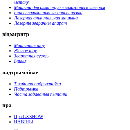
металу
Машына для рэзкі труб з валаконным лазерам
Іншыя валаконныя лазерныя разакі
Лазерная ачышчальная машына
Лазерны зварачны апарат
відэацэнтр
Машыннае шоу
Жывое шоу
Зваротная сувязь
Іншыя
падтрымлівае
Тэхнічная падрыхтоўка
Падтрымка
Часта задаваныя пытанні
пра
Пра LXSHOW
НАВІНЫ