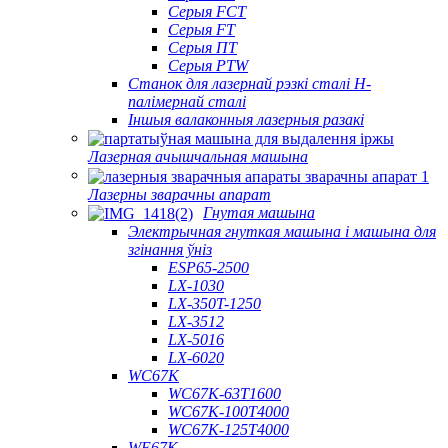
Серыя FCT
Серыя FT
Серыя ПТ
Серыя PTW
Станок для лазернай рэзкі сталі H-
палімернай сталі
Іншыя валаконныя лазерныя разакі
Лазерная ачышчальная машына
Лазерны зварачны апарат
Гнутая машына
Электрычная гнуткая машына і машына для
згінання ўніз
ESP65-2500
LX-1030
LX-350T-1250
LX-3512
LX-5016
LX-6020
WC67K
WC67K-63T1600
WC67K-100T4000
WC67K-125T4000
WE67K