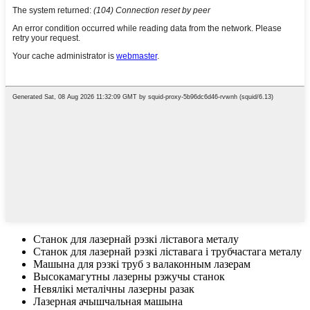
Станок для лазернай рэзкі ліставога металу
Станок для лазернай рэзкі ліставага і трубчастага металу
Машына для рэзкі труб з валаконным лазерам
Высокамагутны лазерны рэжучы станок
Невялікі металічны лазерны разак
Лазерная ачышчальная машына