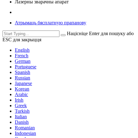
Лазерны зварачны апарат
Атрымаць бясплатную прапанову
Націсніце Enter для пошуку або
ESC для закрыцця
English
French
German
Portuguese
Spanish
Russian
Japanese
Korean
Arabic
Irish
Greek
Turkish
Italian
Danish
Romanian
Indonesian