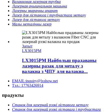
Валакновая лазерная трубка
Лазерная ачышчальная машына
Лазерны зварачны апарат
Лазер для ліставога і трубчастага металу
Лазер для ліставога металу
Малы металічны лазер
Запыт
LX3015PM
LX3015PM Найбольш прадаваны
лазерны разак для металу з
валакна з ЧПУ для валакна...
EMAIL:inquiry@lxshow.net
Тэл.: 17763426914
прадукты
Станок для лазернай рэзкі ліставога металу
Станок для лазернай рэзкі ліставага і трубчастага