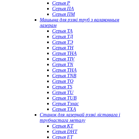
Серыя P
Серыя ПА
Серыя ПМ
Машына для рэзкі труб з валаконным
лазерам
Серыя ТА
Серыя ТД
Серыя ТЭ
Серыя TH
Серыя THA
Серыя TIV
Серыя TN
Серыя ТНА
Серыя TNB
Серыя TQ
Серыя TS
Серыя TU
Серыя TUB
Серыя Тэхас
Серыя TXA
Станок для лазернай рэзкі ліставага і
трубчастага металу
Серыя КТ
Серыя DHT
Серыя ET