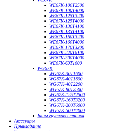
WE67K-100T2500
WE67K-100T4000
WE67K-125T3200
WE67K-125T4000
WE67K-130T4100
WE67K-135T4100
WE67K-160T3200
WE67K-160T4000
WE67K-170T3200
WE67K-220T6100
WE67K-300T4000
WE67K-63T1600
WG67K
WG67K-30T1600
WG67K-40T1600
WG67K-40T2200
WG67K-80T2500
WG67K-125T2500
WG67K-160T3200
WG67K-200T6000
WG67K-500T4000
Іншы гнуткавы станок
Аксесуары
Прыкладанне