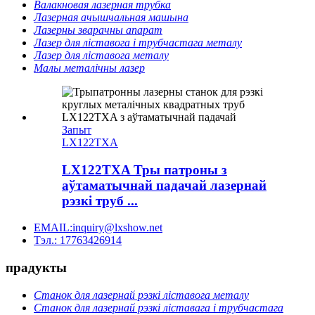
Валакновая лазерная трубка
Лазерная ачышчальная машына
Лазерны зварачны апарат
Лазер для ліставога і трубчастага металу
Лазер для ліставога металу
Малы металічны лазер
Запыт
LX122TXA
LX122TXA Тры патроны з
аўтаматычнай падачай лазернай
рэзкі труб ...
EMAIL:inquiry@lxshow.net
Тэл.: 17763426914
прадукты
Станок для лазернай рэзкі ліставога металу
Станок для лазернай рэзкі ліставага і трубчастага