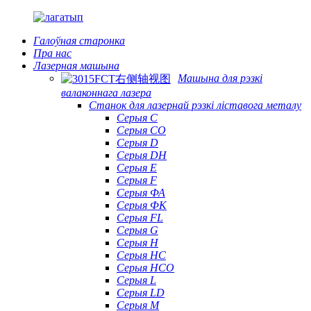
Галоўная старонка
Пра нас
Лазерная машына
Машына для рэзкі
валаконнага лазера
Станок для лазернай рэзкі ліставога металу
Серыя С
Серыя CO
Серыя D
Серыя DH
Серыя Е
Серыя F
Серыя ФА
Серыя ФК
Серыя FL
Серыя G
Серыя H
Серыя HC
Серыя HCO
Серыя L
Серыя LD
Серыя М