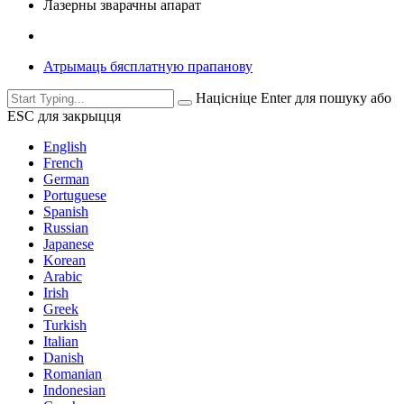
Лазерны зварачны апарат
Атрымаць бясплатную прапанову
Націсніце Enter для пошуку або
ESC для закрыцця
English
French
German
Portuguese
Spanish
Russian
Japanese
Korean
Arabic
Irish
Greek
Turkish
Italian
Danish
Romanian
Indonesian