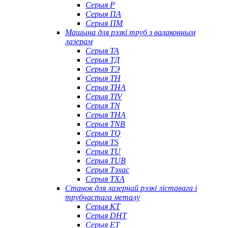
Серыя P
Серыя ПА
Серыя ПМ
Машына для рэзкі труб з валаконным
лазерам
Серыя ТА
Серыя ТД
Серыя ТЭ
Серыя TH
Серыя THA
Серыя TIV
Серыя TN
Серыя ТНА
Серыя TNB
Серыя TQ
Серыя TS
Серыя TU
Серыя TUB
Серыя Тэхас
Серыя TXA
Станок для лазернай рэзкі ліставага і
трубчастага металу
Серыя КТ
Серыя DHT
Серыя ET