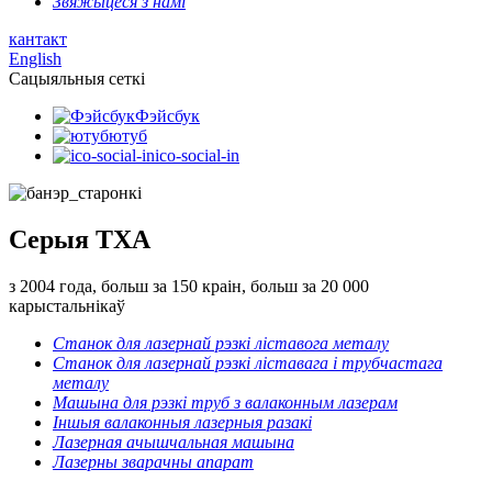
Звяжыцеся з намі
кантакт
English
Сацыяльныя сеткі
Фэйсбук
ютуб
ico-social-in
Серыя TXA
з 2004 года, больш за 150 краін, больш за 20 000
карыстальнікаў
Станок для лазернай рэзкі ліставога металу
Станок для лазернай рэзкі ліставага і трубчастага
металу
Машына для рэзкі труб з валаконным лазерам
Іншыя валаконныя лазерныя разакі
Лазерная ачышчальная машына
Лазерны зварачны апарат