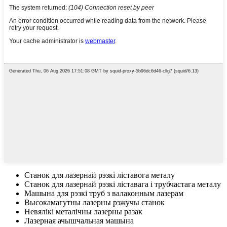
Станок для лазернай рэзкі ліставога металу
Станок для лазернай рэзкі ліставага і трубчастага металу
Машына для рэзкі труб з валаконным лазерам
Высокамагутны лазерны рэжучы станок
Невялікі металічны лазерны разак
Лазерная ачышчальная машына