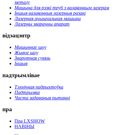
металу
Машына для рэзкі труб з валаконным лазерам
Іншыя валаконныя лазерныя разакі
Лазерная ачышчальная машына
Лазерны зварачны апарат
відэацэнтр
Машыннае шоу
Жывое шоу
Зваротная сувязь
Іншыя
падтрымлівае
Тэхнічная падрыхтоўка
Падтрымка
Часта задаваныя пытанні
пра
Пра LXSHOW
НАВІНЫ