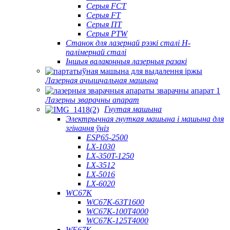
Серыя FCT
Серыя FT
Серыя ПТ
Серыя PTW
Станок для лазернай рэзкі сталі H-
палімернай сталі
Іншыя валаконныя лазерныя разакі
Лазерная ачышчальная машына
Лазерны зварачны апарат
Гнутая машына
Электрычная гнуткая машына і машына для
згінання ўніз
ESP65-2500
LX-1030
LX-350T-1250
LX-3512
LX-5016
LX-6020
WC67K
WC67K-63T1600
WC67K-100T4000
WC67K-125T4000
WE67K