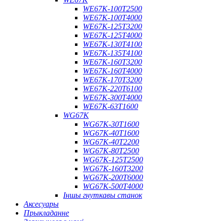
WE67K-100T2500
WE67K-100T4000
WE67K-125T3200
WE67K-125T4000
WE67K-130T4100
WE67K-135T4100
WE67K-160T3200
WE67K-160T4000
WE67K-170T3200
WE67K-220T6100
WE67K-300T4000
WE67K-63T1600
WG67K
WG67K-30T1600
WG67K-40T1600
WG67K-40T2200
WG67K-80T2500
WG67K-125T2500
WG67K-160T3200
WG67K-200T6000
WG67K-500T4000
Іншы гнуткавы станок
Аксесуары
Прыкладанне