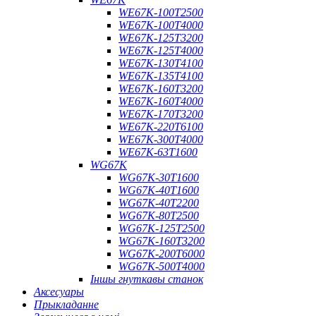
WE67K-100T2500
WE67K-100T4000
WE67K-125T3200
WE67K-125T4000
WE67K-130T4100
WE67K-135T4100
WE67K-160T3200
WE67K-160T4000
WE67K-170T3200
WE67K-220T6100
WE67K-300T4000
WE67K-63T1600
WG67K
WG67K-30T1600
WG67K-40T1600
WG67K-40T2200
WG67K-80T2500
WG67K-125T2500
WG67K-160T3200
WG67K-200T6000
WG67K-500T4000
Іншы гнуткавы станок
Аксесуары
Прыкладанне