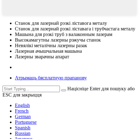
Станок для лазернай рэзкі ліставога металу
Станок для лазернай рэзкі ліставага і трубчастага металу
Машына для рэзкі труб з валаконным лазерам
Высокамагутны лазерны рэжучы станок
Невялікі металічны лазерны разак
Лазерная ачышчальная машына
Лазерны зварачны апарат
Атрымаць бясплатную прапанову
Націсніце Enter для пошуку або
ESC для закрыцця
English
French
German
Portuguese
Spanish
Russian
Japanese