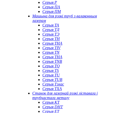
Серыя P
Серыя ПА
Серыя ПМ
Машына для рэзкі труб з валаконным
лазерам
Серыя ТА
Серыя ТД
Серыя ТЭ
Серыя TH
Серыя THA
Серыя TIV
Серыя TN
Серыя ТНА
Серыя TNB
Серыя TQ
Серыя TS
Серыя TU
Серыя TUB
Серыя Тэхас
Серыя TXA
Станок для лазернай рэзкі ліставага і
трубчастага металу
Серыя КТ
Серыя DHT
Серыя ET