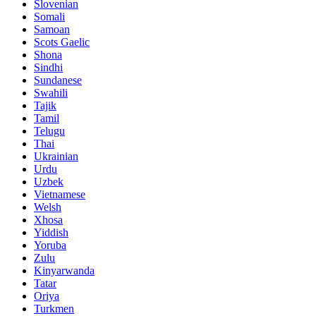
Slovenian
Somali
Samoan
Scots Gaelic
Shona
Sindhi
Sundanese
Swahili
Tajik
Tamil
Telugu
Thai
Ukrainian
Urdu
Uzbek
Vietnamese
Welsh
Xhosa
Yiddish
Yoruba
Zulu
Kinyarwanda
Tatar
Oriya
Turkmen