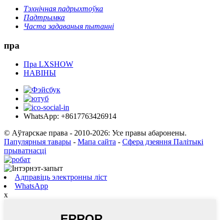
Тэхнічная падрыхтоўка
Падтрымка
Часта задаваныя пытанні
пра
Пра LXSHOW
НАВІНЫ
WhatsApp: +8617763426914
© Аўтарскае права - 2010-2026: Усе правы абаронены.
Папулярныя тавары
-
Мапа сайта
-
Сфера дзеяння Палітыкі
прыватнасці
Адправіць электронны ліст
WhatsApp
x