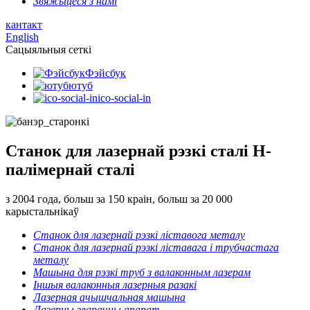
Звяжыцеся з намі
кантакт
English
Сацыяльныя сеткі
Фэйсбук
ютуб
ico-social-in
Станок для лазернай рэзкі сталі H-
палімернай сталі
з 2004 года, больш за 150 краін, больш за 20 000
карыстальнікаў
Станок для лазернай рэзкі ліставога металу
Станок для лазернай рэзкі ліставага і трубчастага
металу
Машына для рэзкі труб з валаконным лазерам
Іншыя валаконныя лазерныя разакі
Лазерная ачышчальная машына
Лазерны зварачны апарат