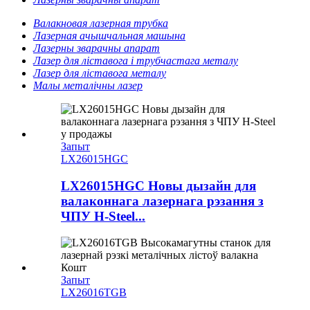
Валакновая лазерная трубка
Лазерная ачышчальная машына
Лазерны зварачны апарат
Лазер для ліставога і трубчастага металу
Лазер для ліставога металу
Малы металічны лазер
Запыт
LX26015HGC
LX26015HGC Новы дызайн для
валаконнага лазернага рэзання з
ЧПУ H-Steel...
Запыт
LX26016TGB