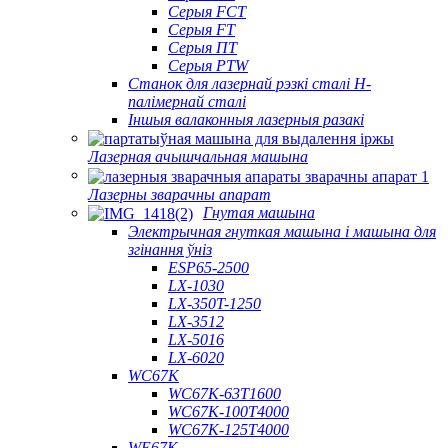
Серыя FCT
Серыя FT
Серыя ПТ
Серыя PTW
Станок для лазернай рэзкі сталі H-
палімернай сталі
Іншыя валаконныя лазерныя разакі
Лазерная ачышчальная машына
Лазерны зварачны апарат
Гнутая машына
Электрычная гнуткая машына і машына для
згінання ўніз
ESP65-2500
LX-1030
LX-350T-1250
LX-3512
LX-5016
LX-6020
WC67K
WC67K-63T1600
WC67K-100T4000
WC67K-125T4000
WE67K