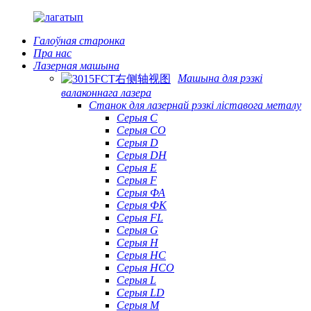
Галоўная старонка
Пра нас
Лазерная машына
Машына для рэзкі
валаконнага лазера
Станок для лазернай рэзкі ліставога металу
Серыя С
Серыя CO
Серыя D
Серыя DH
Серыя Е
Серыя F
Серыя ФА
Серыя ФК
Серыя FL
Серыя G
Серыя H
Серыя HC
Серыя HCO
Серыя L
Серыя LD
Серыя М