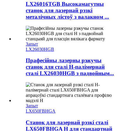
LX26016TGB Высокамагутны
станок для лазернай рэзкі
металічных лістоў з валакном ...
Запыт
LX26030HGB
Прафесійны лазерны рэжучы
станок для сталі H-палімернай
сталі LX26030HGB з падвойным...
Запыт
LX650FBHGA
Станок для лазернай рэзкі сталі
LX650FBHGA H для стандартнай