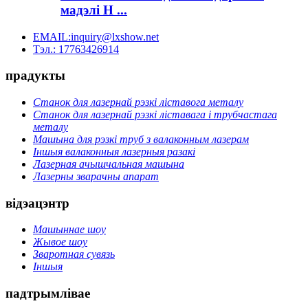
мадэлі H ...
EMAIL:inquiry@lxshow.net
Тэл.: 17763426914
прадукты
Станок для лазернай рэзкі ліставога металу
Станок для лазернай рэзкі ліставага і трубчастага
металу
Машына для рэзкі труб з валаконным лазерам
Іншыя валаконныя лазерныя разакі
Лазерная ачышчальная машына
Лазерны зварачны апарат
відэацэнтр
Машыннае шоу
Жывое шоу
Зваротная сувязь
Іншыя
падтрымлівае