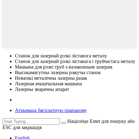
Станок для лазернай рэзкі ліставога металу
Станок для лазернай рэзкі ліставага і трубчастага металу
Машына для рэзкі труб з валаконным лазерам
Высокамагутны лазерны рэжучы станок
Невялікі металічны лазерны разак
Лазерная ачышчальная машына
Лазерны зварачны апарат
Атрымаць бясплатную прапанову
Націсніце Enter для пошуку або
ESC для закрыцця
English