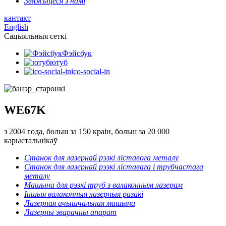
Звяжыцеся з намі
кантакт
English
Сацыяльныя сеткі
Фэйсбук
ютуб
ico-social-in
WE67K
з 2004 года, больш за 150 краін, больш за 20 000
карыстальнікаў
Станок для лазернай рэзкі ліставога металу
Станок для лазернай рэзкі ліставага і трубчастага
металу
Машына для рэзкі труб з валаконным лазерам
Іншыя валаконныя лазерныя разакі
Лазерная ачышчальная машына
Лазерны зварачны апарат