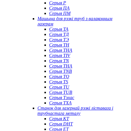
Серыя P
Серыя ПА
Серыя ПМ
Машына для рэзкі труб з валаконным
лазерам
Серыя ТА
Серыя ТД
Серыя ТЭ
Серыя TH
Серыя THA
Серыя TIV
Серыя TN
Серыя ТНА
Серыя TNB
Серыя TQ
Серыя TS
Серыя TU
Серыя TUB
Серыя Тэхас
Серыя TXA
Станок для лазернай рэзкі ліставага і
трубчастага металу
Серыя КТ
Серыя DHT
Серыя ET