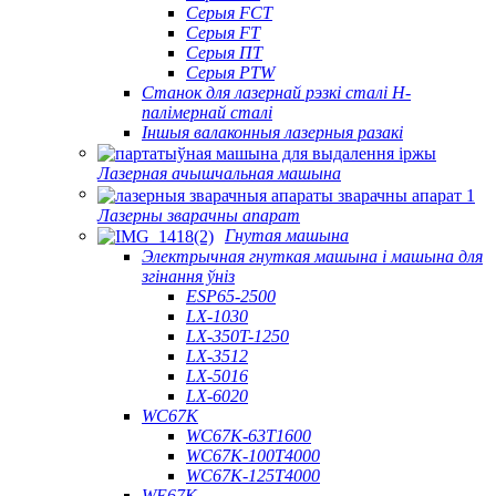
Серыя FCT
Серыя FT
Серыя ПТ
Серыя PTW
Станок для лазернай рэзкі сталі H-
палімернай сталі
Іншыя валаконныя лазерныя разакі
Лазерная ачышчальная машына
Лазерны зварачны апарат
Гнутая машына
Электрычная гнуткая машына і машына для
згінання ўніз
ESP65-2500
LX-1030
LX-350T-1250
LX-3512
LX-5016
LX-6020
WC67K
WC67K-63T1600
WC67K-100T4000
WC67K-125T4000
WE67K