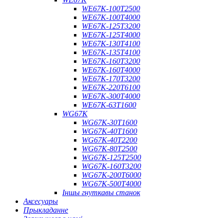
WE67K-100T2500
WE67K-100T4000
WE67K-125T3200
WE67K-125T4000
WE67K-130T4100
WE67K-135T4100
WE67K-160T3200
WE67K-160T4000
WE67K-170T3200
WE67K-220T6100
WE67K-300T4000
WE67K-63T1600
WG67K
WG67K-30T1600
WG67K-40T1600
WG67K-40T2200
WG67K-80T2500
WG67K-125T2500
WG67K-160T3200
WG67K-200T6000
WG67K-500T4000
Іншы гнуткавы станок
Аксесуары
Прыкладанне