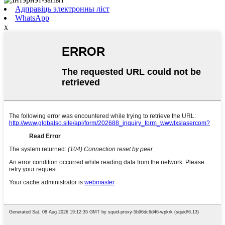
Адправіць электронны ліст
WhatsApp
x