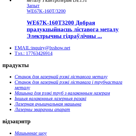
Запыт
WE67K-160T/3200
WE67K-160T3200 Добрая
прадукцыйнасць ліставога металу
Электрычны гідраўлічны ...
EMAIL:inquiry@lxshow.net
Тэл.: 17763426914
прадукты
Станок для лазернай рэзкі ліставога металу
Станок для лазернай рэзкі ліставага і трубчастага
металу
Машына для рэзкі труб з валаконным лазерам
Іншыя валаконныя лазерныя разакі
Лазерная ачышчальная машына
Лазерны зварачны апарат
відэацэнтр
Машыннае шоу