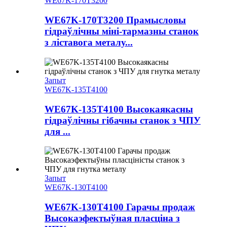
WE67K-170T3200
WE67K-170T3200 Прамысловы
гідраўлічны міні-тармазны станок
з ліставога металу...
Запыт
WE67K-135T4100
WE67K-135T4100 Высокаякасны
гідраўлічны гібачны станок з ЧПУ
для ...
Запыт
WE67K-130T4100
WE67K-130T4100 Гарачы продаж
Высокаэфектыўная пласціна з