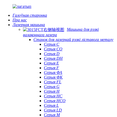
Галоўная старонка
Пра нас
Лазерная машына
Машына для рэзкі
валаконнага лазера
Станок для лазернай рэзкі ліставога металу
Серыя С
Серыя CO
Серыя D
Серыя DH
Серыя Е
Серыя F
Серыя ФА
Серыя ФК
Серыя FL
Серыя G
Серыя H
Серыя HC
Серыя HCO
Серыя L
Серыя LD
Серыя М