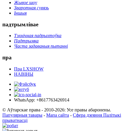
Жывое шоу
Зваротная сувязь
Іншыя
падтрымлівае
Тэхнічная падрыхтоўка
Падтрымка
Часта задаваныя пытанні
пра
Пра LXSHOW
НАВІНЫ
WhatsApp: +8617763426914
© Аўтарскае права - 2010-2026: Усе правы абаронены.
Папулярныя тавары
-
Мапа сайта
-
Сфера дзеяння Палітыкі
прыватнасці