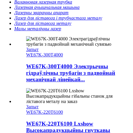
Валакновая лазерная трубка
Лазерная ачышчальная машына
Лазерны зварачны апарат
Лазер для ліставога і трубчастага металу
Лазер для ліставога металу
Малы металічны лазер
Запыт
WE67K-300T4000
WE67K-300T4000 Электрычны
гідраўлічны трубагін з падвойнай
механічнай лінейкай...
Запыт
WE67K-220T6100
WE67K-220T6100 Lxshow
Высокапрадукцыйны гнуткавы