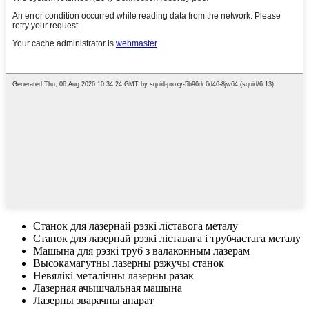
Станок для лазернай рэзкі ліставога металу
Станок для лазернай рэзкі ліставага і трубчастага металу
Машына для рэзкі труб з валаконным лазерам
Высокамагутны лазерны рэжучы станок
Невялікі металічны лазерны разак
Лазерная ачышчальная машына
Лазерны зварачны апарат