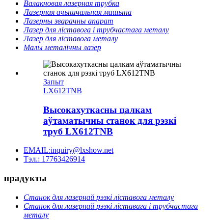
Валакновая лазерная трубка
Лазерная ачышчальная машына
Лазерны зварачны апарат
Лазер для ліставога і трубчастага металу
Лазер для ліставога металу
Малы металічны лазер
Запыт
LX612TNB
Высокахуткасны цалкам
аўтаматычны станок для рэзкі
труб LX612TNB
EMAIL:inquiry@lxshow.net
Тэл.: 17763426914
прадукты
Станок для лазернай рэзкі ліставога металу
Станок для лазернай рэзкі ліставага і трубчастага
металу