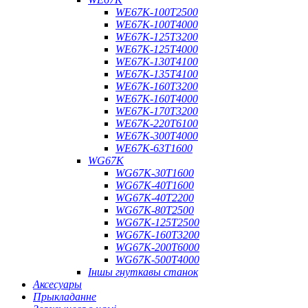
WE67K-100T2500
WE67K-100T4000
WE67K-125T3200
WE67K-125T4000
WE67K-130T4100
WE67K-135T4100
WE67K-160T3200
WE67K-160T4000
WE67K-170T3200
WE67K-220T6100
WE67K-300T4000
WE67K-63T1600
WG67K
WG67K-30T1600
WG67K-40T1600
WG67K-40T2200
WG67K-80T2500
WG67K-125T2500
WG67K-160T3200
WG67K-200T6000
WG67K-500T4000
Іншы гнуткавы станок
Аксесуары
Прыкладанне