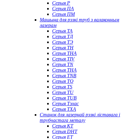
Серыя P
Серыя ПА
Серыя ПМ
Машына для рэзкі труб з валаконным
лазерам
Серыя ТА
Серыя ТД
Серыя ТЭ
Серыя TH
Серыя THA
Серыя TIV
Серыя TN
Серыя ТНА
Серыя TNB
Серыя TQ
Серыя TS
Серыя TU
Серыя TUB
Серыя Тэхас
Серыя TXA
Станок для лазернай рэзкі ліставага і
трубчастага металу
Серыя КТ
Серыя DHT
Серыя ET