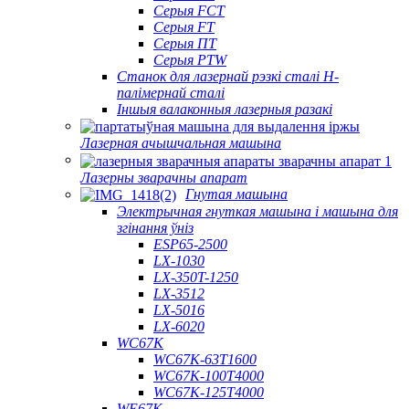
Серыя FCT
Серыя FT
Серыя ПТ
Серыя PTW
Станок для лазернай рэзкі сталі H-
палімернай сталі
Іншыя валаконныя лазерныя разакі
Лазерная ачышчальная машына
Лазерны зварачны апарат
Гнутая машына
Электрычная гнуткая машына і машына для
згінання ўніз
ESP65-2500
LX-1030
LX-350T-1250
LX-3512
LX-5016
LX-6020
WC67K
WC67K-63T1600
WC67K-100T4000
WC67K-125T4000
WE67K