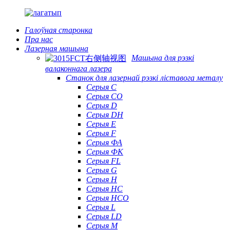
Галоўная старонка
Пра нас
Лазерная машына
Машына для рэзкі
валаконнага лазера
Станок для лазернай рэзкі ліставога металу
Серыя С
Серыя CO
Серыя D
Серыя DH
Серыя Е
Серыя F
Серыя ФА
Серыя ФК
Серыя FL
Серыя G
Серыя H
Серыя HC
Серыя HCO
Серыя L
Серыя LD
Серыя М