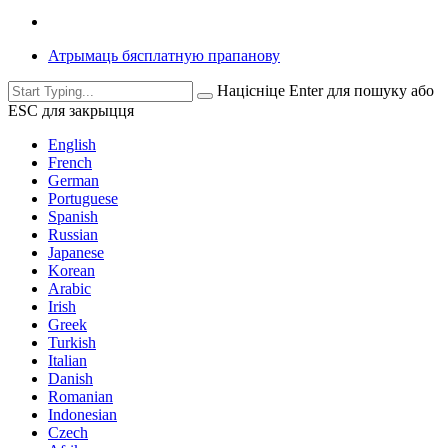
Атрымаць бясплатную прапанову
Націсніце Enter для пошуку або
ESC для закрыцця
English
French
German
Portuguese
Spanish
Russian
Japanese
Korean
Arabic
Irish
Greek
Turkish
Italian
Danish
Romanian
Indonesian
Czech