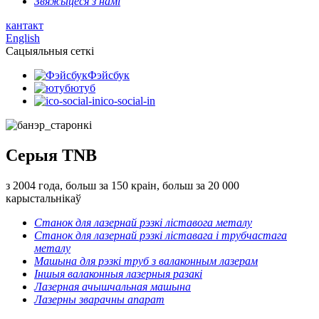
Звяжыцеся з намі
кантакт
English
Сацыяльныя сеткі
Фэйсбук
ютуб
ico-social-in
Серыя TNB
з 2004 года, больш за 150 краін, больш за 20 000
карыстальнікаў
Станок для лазернай рэзкі ліставога металу
Станок для лазернай рэзкі ліставага і трубчастага
металу
Машына для рэзкі труб з валаконным лазерам
Іншыя валаконныя лазерныя разакі
Лазерная ачышчальная машына
Лазерны зварачны апарат