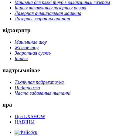
Машына для рэзкі труб з валаконным лазерам
Іншыя валаконныя лазерныя разакі
Лазерная ачышчальная машына
Лазерны зварачны апарат
відэацэнтр
Машыннае шоу
Жывое шоу
Зваротная сувязь
Іншыя
падтрымлівае
Тэхнічная падрыхтоўка
Падтрымка
Часта задаваныя пытанні
пра
Пра LXSHOW
НАВІНЫ