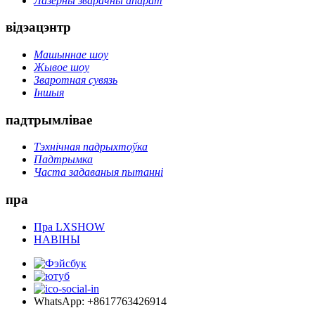
Лазерны зварачны апарат
відэацэнтр
Машыннае шоу
Жывое шоу
Зваротная сувязь
Іншыя
падтрымлівае
Тэхнічная падрыхтоўка
Падтрымка
Часта задаваныя пытанні
пра
Пра LXSHOW
НАВІНЫ
WhatsApp: +8617763426914