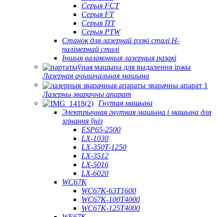
Серыя FCT
Серыя FT
Серыя ПТ
Серыя PTW
Станок для лазернай рэзкі сталі H-
палімернай сталі
Іншыя валаконныя лазерныя разакі
Лазерная ачышчальная машына
Лазерны зварачны апарат
Гнутая машына
Электрычная гнуткая машына і машына для
згінання ўніз
ESP65-2500
LX-1030
LX-350T-1250
LX-3512
LX-5016
LX-6020
WC67K
WC67K-63T1600
WC67K-100T4000
WC67K-125T4000
WE67K