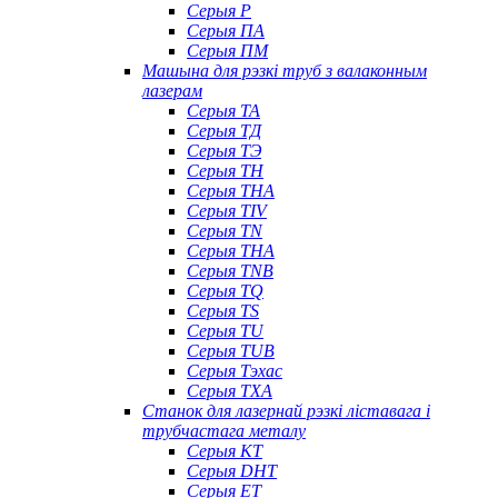
Серыя P
Серыя ПА
Серыя ПМ
Машына для рэзкі труб з валаконным
лазерам
Серыя ТА
Серыя ТД
Серыя ТЭ
Серыя TH
Серыя THA
Серыя TIV
Серыя TN
Серыя ТНА
Серыя TNB
Серыя TQ
Серыя TS
Серыя TU
Серыя TUB
Серыя Тэхас
Серыя TXA
Станок для лазернай рэзкі ліставага і
трубчастага металу
Серыя КТ
Серыя DHT
Серыя ET