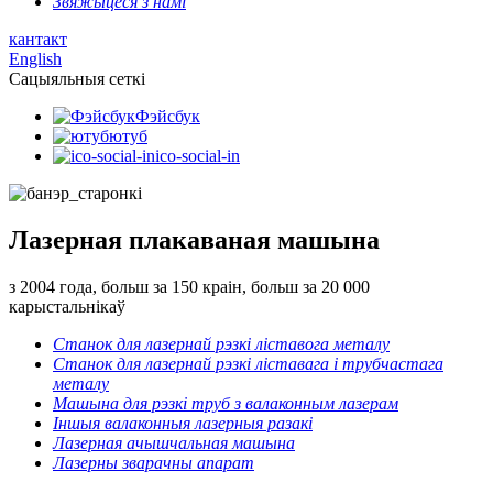
Звяжыцеся з намі
кантакт
English
Сацыяльныя сеткі
Фэйсбук
ютуб
ico-social-in
Лазерная плакаваная машына
з 2004 года, больш за 150 краін, больш за 20 000
карыстальнікаў
Станок для лазернай рэзкі ліставога металу
Станок для лазернай рэзкі ліставага і трубчастага
металу
Машына для рэзкі труб з валаконным лазерам
Іншыя валаконныя лазерныя разакі
Лазерная ачышчальная машына
Лазерны зварачны апарат