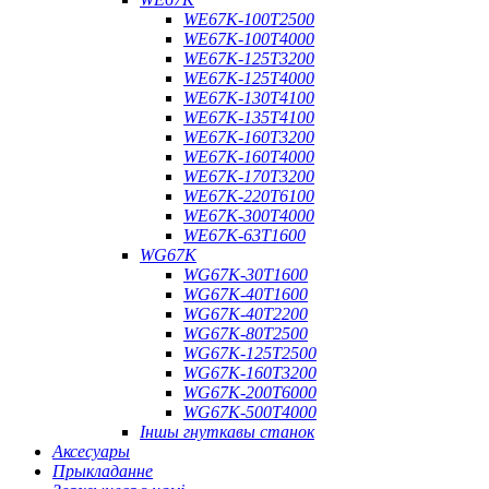
WE67K-100T2500
WE67K-100T4000
WE67K-125T3200
WE67K-125T4000
WE67K-130T4100
WE67K-135T4100
WE67K-160T3200
WE67K-160T4000
WE67K-170T3200
WE67K-220T6100
WE67K-300T4000
WE67K-63T1600
WG67K
WG67K-30T1600
WG67K-40T1600
WG67K-40T2200
WG67K-80T2500
WG67K-125T2500
WG67K-160T3200
WG67K-200T6000
WG67K-500T4000
Іншы гнуткавы станок
Аксесуары
Прыкладанне