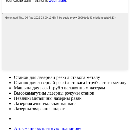
Станок для лазернай рэзкі ліставога металу
Станок для лазернай рэзкі ліставага і трубчастага металу
Машына для рэзкі труб з валаконным лазерам
Высокамагутны лазерны рэжучы станок
Невялікі металічны лазерны разак
Лазерная ачышчальная машына
Лазерны зварачны апарат
Атрымаць бясплатную прапанову