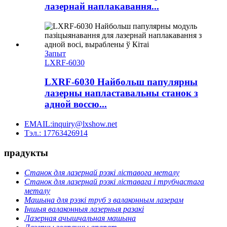
лазернай наплакавання...
Запыт
LXRF-6030
LXRF-6030 Найбольш папулярны
лазерны напластавальны станок з
адной воссю...
EMAIL:inquiry@lxshow.net
Тэл.: 17763426914
прадукты
Станок для лазернай рэзкі ліставога металу
Станок для лазернай рэзкі ліставага і трубчастага
металу
Машына для рэзкі труб з валаконным лазерам
Іншыя валаконныя лазерныя разакі
Лазерная ачышчальная машына