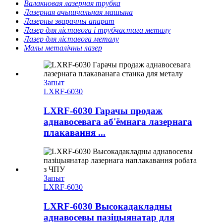
Валакновая лазерная трубка
Лазерная ачышчальная машына
Лазерны зварачны апарат
Лазер для ліставога і трубчастага металу
Лазер для ліставога металу
Малы металічны лазер
Запыт
LXRF-6030
LXRF-6030 Гарачы продаж
аднавосевага аб'ёмнага лазернага
плакавання ...
Запыт
LXRF-6030
LXRF-6030 Высокадакладны
аднавосевы пазіцыянатар для