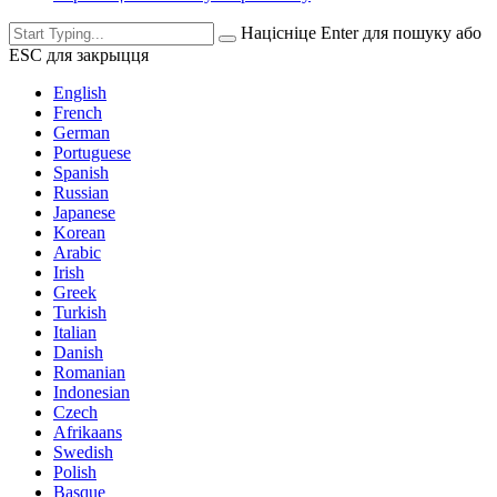
Націсніце Enter для пошуку або
ESC для закрыцця
English
French
German
Portuguese
Spanish
Russian
Japanese
Korean
Arabic
Irish
Greek
Turkish
Italian
Danish
Romanian
Indonesian
Czech
Afrikaans
Swedish
Polish
Basque