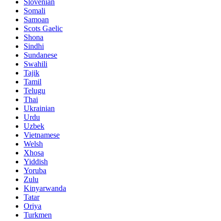
Slovenian
Somali
Samoan
Scots Gaelic
Shona
Sindhi
Sundanese
Swahili
Tajik
Tamil
Telugu
Thai
Ukrainian
Urdu
Uzbek
Vietnamese
Welsh
Xhosa
Yiddish
Yoruba
Zulu
Kinyarwanda
Tatar
Oriya
Turkmen