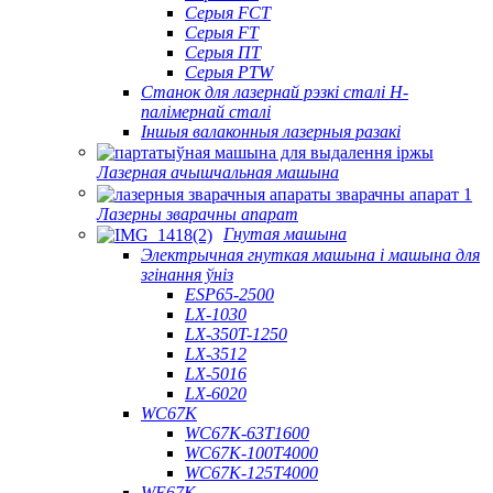
Серыя FCT
Серыя FT
Серыя ПТ
Серыя PTW
Станок для лазернай рэзкі сталі H-
палімернай сталі
Іншыя валаконныя лазерныя разакі
Лазерная ачышчальная машына
Лазерны зварачны апарат
Гнутая машына
Электрычная гнуткая машына і машына для
згінання ўніз
ESP65-2500
LX-1030
LX-350T-1250
LX-3512
LX-5016
LX-6020
WC67K
WC67K-63T1600
WC67K-100T4000
WC67K-125T4000
WE67K