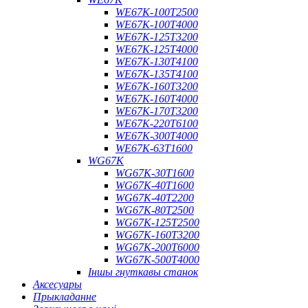
WE67K-100T2500
WE67K-100T4000
WE67K-125T3200
WE67K-125T4000
WE67K-130T4100
WE67K-135T4100
WE67K-160T3200
WE67K-160T4000
WE67K-170T3200
WE67K-220T6100
WE67K-300T4000
WE67K-63T1600
WG67K
WG67K-30T1600
WG67K-40T1600
WG67K-40T2200
WG67K-80T2500
WG67K-125T2500
WG67K-160T3200
WG67K-200T6000
WG67K-500T4000
Іншы гнуткавы станок
Аксесуары
Прыкладанне