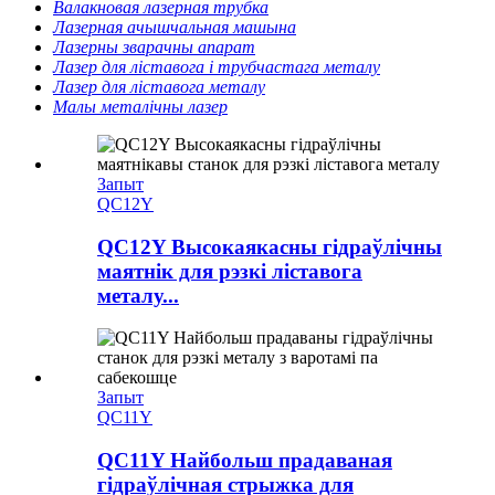
Валакновая лазерная трубка
Лазерная ачышчальная машына
Лазерны зварачны апарат
Лазер для ліставога і трубчастага металу
Лазер для ліставога металу
Малы металічны лазер
Запыт
QC12Y
QC12Y Высокаякасны гідраўлічны
маятнік для рэзкі ліставога
металу...
Запыт
QC11Y
QC11Y Найбольш прадаваная
гідраўлічная стрыжка для