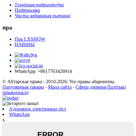
Тэхнічная падрыхтоўка
Падтрымка
Часта задаваныя пытанні
пра
Пра LXSHOW
НАВІНЫ
WhatsApp: +8617763426914
© Аўтарскае права - 2010-2026: Усе правы абаронены.
Папулярныя тавары
-
Мапа сайта
-
Сфера дзеяння Палітыкі
прыватнасці
Адправіць электронны ліст
WhatsApp
x