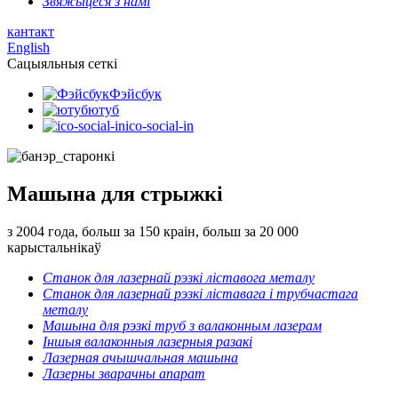
Звяжыцеся з намі
кантакт
English
Сацыяльныя сеткі
Фэйсбук
ютуб
ico-social-in
Машына для стрыжкі
з 2004 года, больш за 150 краін, больш за 20 000
карыстальнікаў
Станок для лазернай рэзкі ліставога металу
Станок для лазернай рэзкі ліставага і трубчастага
металу
Машына для рэзкі труб з валаконным лазерам
Іншыя валаконныя лазерныя разакі
Лазерная ачышчальная машына
Лазерны зварачны апарат