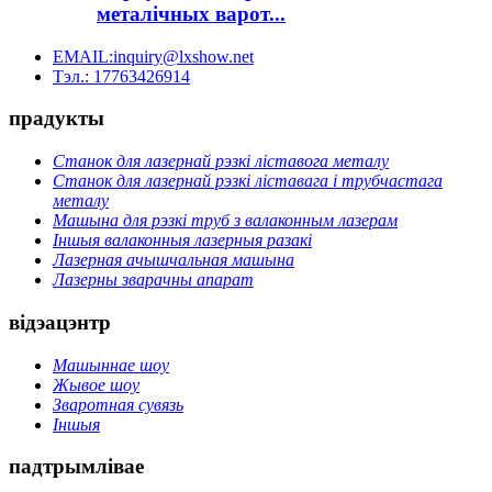
металічных варот...
EMAIL:inquiry@lxshow.net
Тэл.: 17763426914
прадукты
Станок для лазернай рэзкі ліставога металу
Станок для лазернай рэзкі ліставага і трубчастага
металу
Машына для рэзкі труб з валаконным лазерам
Іншыя валаконныя лазерныя разакі
Лазерная ачышчальная машына
Лазерны зварачны апарат
відэацэнтр
Машыннае шоу
Жывое шоу
Зваротная сувязь
Іншыя
падтрымлівае