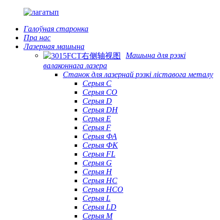
Галоўная старонка
Пра нас
Лазерная машына
Машына для рэзкі
валаконнага лазера
Станок для лазернай рэзкі ліставога металу
Серыя С
Серыя CO
Серыя D
Серыя DH
Серыя Е
Серыя F
Серыя ФА
Серыя ФК
Серыя FL
Серыя G
Серыя H
Серыя HC
Серыя HCO
Серыя L
Серыя LD
Серыя М