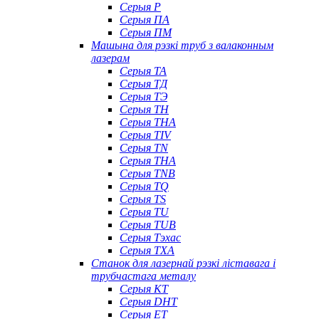
Серыя P
Серыя ПА
Серыя ПМ
Машына для рэзкі труб з валаконным
лазерам
Серыя ТА
Серыя ТД
Серыя ТЭ
Серыя TH
Серыя THA
Серыя TIV
Серыя TN
Серыя ТНА
Серыя TNB
Серыя TQ
Серыя TS
Серыя TU
Серыя TUB
Серыя Тэхас
Серыя TXA
Станок для лазернай рэзкі ліставага і
трубчастага металу
Серыя КТ
Серыя DHT
Серыя ET