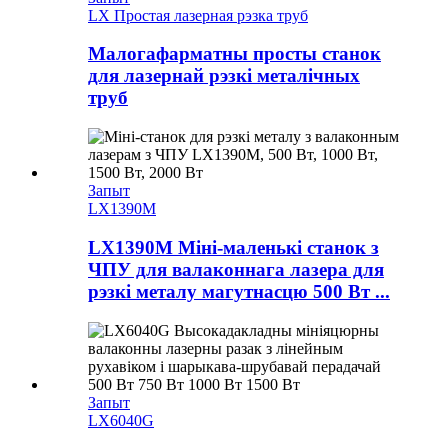
LX Простая лазерная рэзка труб
Малогафарматны просты станок
для лазернай рэзкі металічных
труб
Запыт
LX1390M
LX1390M Міні-маленькі станок з
ЧПУ для валаконнага лазера для
рэзкі металу магутнасцю 500 Вт ...
Запыт
LX6040G