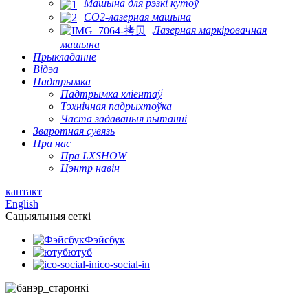
Машына для рэзкі кутоў
CO2-лазерная машына
Лазерная маркіровачная
машына
Прыкладанне
Відэа
Падтрымка
Падтрымка кліентаў
Тэхнічная падрыхтоўка
Часта задаваныя пытанні
Зваротная сувязь
Пра нас
Пра LXSHOW
Цэнтр навін
кантакт
English
Сацыяльныя сеткі
Фэйсбук
ютуб
ico-social-in