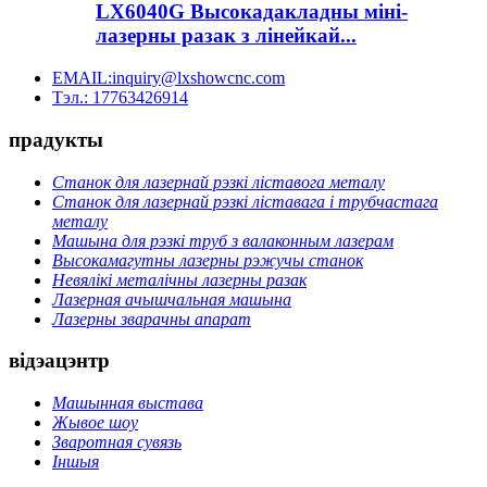
LX6040G Высокадакладны міні-
лазерны разак з лінейкай...
EMAIL:inquiry@lxshowcnc.com
Тэл.: 17763426914
прадукты
Станок для лазернай рэзкі ліставога металу
Станок для лазернай рэзкі ліставага і трубчастага
металу
Машына для рэзкі труб з валаконным лазерам
Высокамагутны лазерны рэжучы станок
Невялікі металічны лазерны разак
Лазерная ачышчальная машына
Лазерны зварачны апарат
відэацэнтр
Машынная выстава
Жывое шоу
Зваротная сувязь
Іншыя