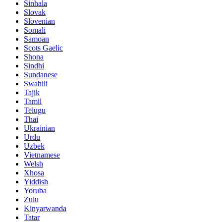
Sinhala
Slovak
Slovenian
Somali
Samoan
Scots Gaelic
Shona
Sindhi
Sundanese
Swahili
Tajik
Tamil
Telugu
Thai
Ukrainian
Urdu
Uzbek
Vietnamese
Welsh
Xhosa
Yiddish
Yoruba
Zulu
Kinyarwanda
Tatar