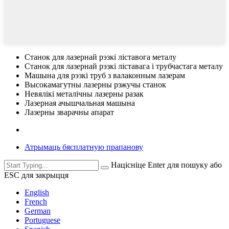
Станок для лазернай рэзкі ліставога металу
Станок для лазернай рэзкі ліставага і трубчастага металу
Машына для рэзкі труб з валаконным лазерам
Высокамагутны лазерны рэжучы станок
Невялікі металічны лазерны разак
Лазерная ачышчальная машына
Лазерны зварачны апарат
Атрымаць бясплатную прапанову
Націсніце Enter для пошуку або
ESC для закрыцця
English
French
German
Portuguese