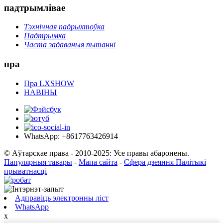
падтрымлівае
Тэхнічная падрыхтоўка
Падтрымка
Часта задаваныя пытанні
пра
Пра LXSHOW
НАВІНЫ
WhatsApp: +8617763426914
© Аўтарскае права - 2010-2025: Усе правы абаронены.
Папулярныя тавары
-
Мапа сайта
-
Сфера дзеяння Палітыкі
прыватнасці
Адправіць электронны ліст
WhatsApp
x