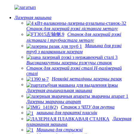
Лазерная машына
Станок для лазернай рэзкі ліставога металу
Станок для лазернай рэзкі
ліставага і трубчастага металу
Машына для рэзкі
труб з валаконным лазерам
Высокамагутны лазерны рэжучы станок
Станок для лазернай рэзкі сталі H-палімернай
сталі
Невялікі металічны лазерны разак
Лазерная ачышчальная машына
Лазерны зварачны апарат
Станок з ЧПУ для гнутка
машына для пракаткі пласцін
Лазерная
плакаваная машына
Машына для стрыжкі