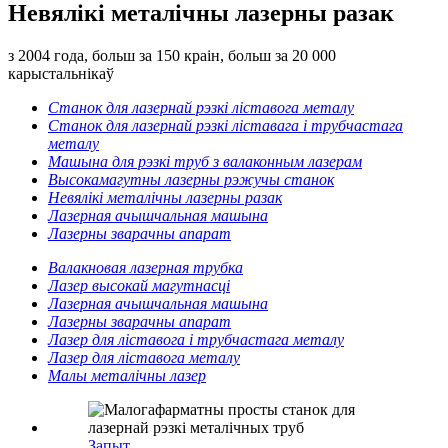
Невялікі металічны лазерны разак
з 2004 года, больш за 150 краін, больш за 20 000
карыстальнікаў
Станок для лазернай рэзкі ліставога металу
Станок для лазернай рэзкі ліставага і трубчастага
металу
Машына для рэзкі труб з валаконным лазерам
Высокамагутны лазерны рэжучы станок
Невялікі металічны лазерны разак
Лазерная ачышчальная машына
Лазерны зварачны апарат
Валакновая лазерная трубка
Лазер высокай магутнасці
Лазерная ачышчальная машына
Лазерны зварачны апарат
Лазер для ліставога і трубчастага металу
Лазер для ліставога металу
Малы металічны лазер
Запыт