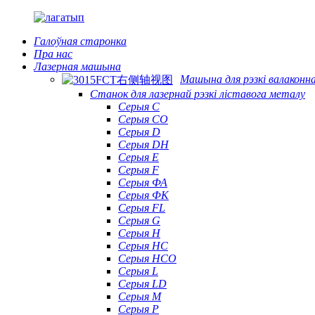
Галоўная старонка
Пра нас
Лазерная машына
Машына для рэзкі валаконна
Станок для лазернай рэзкі ліставога металу
Серыя С
Серыя CO
Серыя D
Серыя DH
Серыя Е
Серыя F
Серыя ФА
Серыя ФК
Серыя FL
Серыя G
Серыя H
Серыя HC
Серыя HCO
Серыя L
Серыя LD
Серыя М
Серыя P