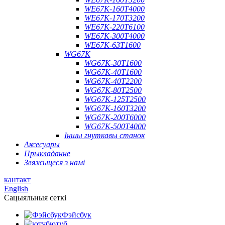
WE67K-160T4000
WE67K-170T3200
WE67K-220T6100
WE67K-300T4000
WE67K-63T1600
WG67K
WG67K-30T1600
WG67K-40T1600
WG67K-40T2200
WG67K-80T2500
WG67K-125T2500
WG67K-160T3200
WG67K-200T6000
WG67K-500T4000
Іншы гнуткавы станок
Аксесуары
Прыкладанне
Звяжыцеся з намі
кантакт
English
Сацыяльныя сеткі
Фэйсбук
ютуб