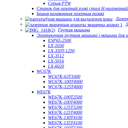
Серыя PTW
Станок для лазернай рэзкі сталі H-палімернай
Іншыя валаконныя лазерныя разакі
Лазер
Л
Гнутая машына
Электрычная гнуткая машына і машына для зг
ESP65-2500
LX-1030
LX-350T-1250
LX-3512
LX-5016
LX-6020
WC67K
WC67K-63T1600
WC67K-100T4000
WC67K-125T4000
WE67K
WE67K-100T2500
WE67K-100T4000
WE67K-125T3200
WE67K-125T4000
WE67K-130T4100
WE67K-135T4100
WE67K-160T3200