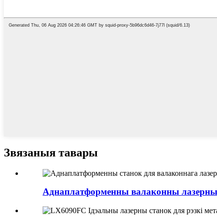
Звязаныя тавары
Аднаплатформенны валаконны лазерны 