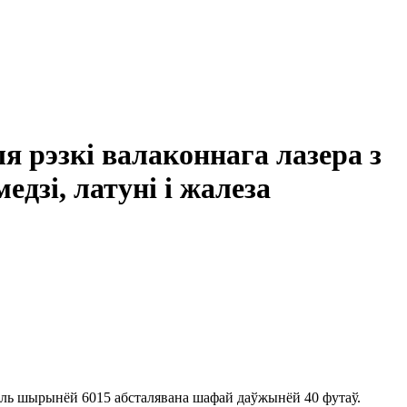
 рэзкі валаконнага лазера з
дзі, латуні і жалеза
дэль шырынёй 6015 абсталявана шафай даўжынёй 40 футаў.