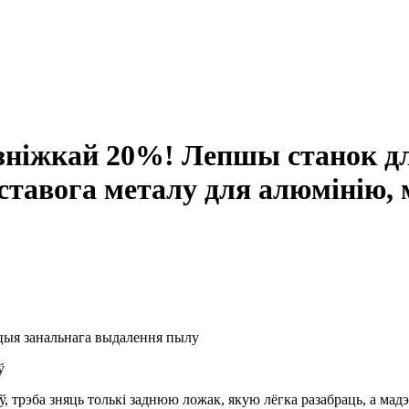
ніжкай 20%! Лепшы станок для
тавога металу для алюмінію, ме
опцыя занальнага выдалення пылу
ў
 трэба зняць толькі заднюю ложак, якую лёгка разабраць, а ма