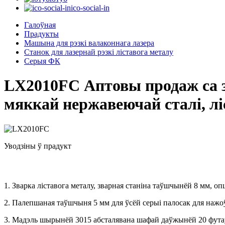
ico-social-in
Галоўная
Прадукты
Машына для рэзкі валаконнага лазера
Станок для лазернай рэзкі ліставога металу
Серыя ФК
LX2010FC Аптовы продаж са з
мяккай нержавеючай сталі, ліс
Уводзіны ў прадукт
1. Зварка ліставога металу, зварная станіна таўшчынёй 8 мм, 
2. Палепшаная таўшчыня 5 мм для ўсёй серыі палосак для нажо
3. Мадэль шырынёй 3015 абсталявана шафай даўжынёй 20 футаў,