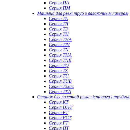
Серыя ПА
Серыя ПМ
Машына для рэзкі труб з валаконным лазерам
Серыя ТА
Серыя ТД
Серыя ТЭ
Серыя TH
Серыя THA
Серыя TIV
Серыя TN
Серыя ТНА
Серыя TNB
Серыя TQ
Серыя TS
Серыя TU
Серыя TUB
Серыя Тэхас
Серыя TXA
Станок для лазернай рэзкі ліставага і трубч
Серыя КТ
Серыя DHT
Серыя ET
Серыя FCT
Серыя FT
Серыя ПТ