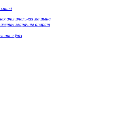
 сталі
ная ачышчальная машына
азерны зварачны апарат
інання ўніз