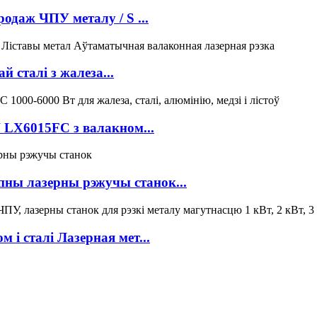
одаж ЧПУ металу / S ...
 сталі з жалеза...
У LX6015FC з валакном...
ны лазерны рэжучы станок...
і сталі Лазерная мет...