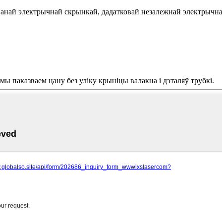
граванай электрычнай скрынкай, дадатковай незалежнай электрыч
мы паказваем цану без уліку крыніцы валакна і дэталяў трубкі.