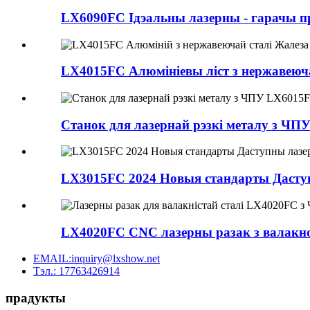
LX6090FC Ідэальны лазерны - гарачы пр
LX4015FC Алюмініевы ліст з нержавеючай
Станок для лазернай рэзкі металу з ЧП
LX3015FC 2024 Новыя стандарты Даступ
LX4020FC CNC лазерны разак з валакном 
EMAIL:inquiry@lxshow.net
Тэл.: 17763426914
прадукты