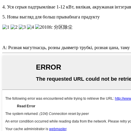
4. Уся серыя падтрымлівае 1-12 кВт, вялікая, акружаная інтэ
5. Новы выгляд для больш прывабнага прадукту
A: Розная магутнасць, розны дыяметр трубкі, розная цана, таму 