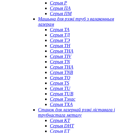
Серыя P
Серыя ПА
Серыя ПМ
Машына для рэзкі труб з валаконным
лазерам
Серыя ТА
Серыя ТД
Серыя ТЭ
Серыя TH
Серыя THA
Серыя TIV
Серыя TN
Серыя ТНА
Серыя TNB
Серыя TQ
Серыя TS
Серыя TU
Серыя TUB
Серыя Тэхас
Серыя TXA
Станок для лазернай рэзкі ліставага і
трубчастага металу
Серыя КТ
Серыя DHT
Серыя ET