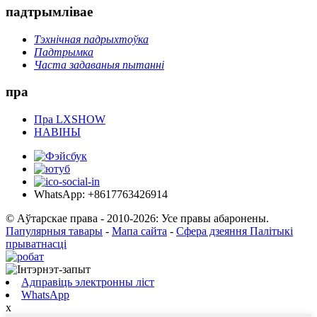
падтрымлівае
Тэхнічная падрыхтоўка
Падтрымка
Часта задаваныя пытанні
пра
Пра LXSHOW
НАВІНЫ
WhatsApp: +8617763426914
© Аўтарскае права - 2010-2026: Усе правы абаронены.
Папулярныя тавары
-
Мапа сайта
-
Сфера дзеяння Палітыкі
прыватнасці
Адправіць электронны ліст
WhatsApp
x