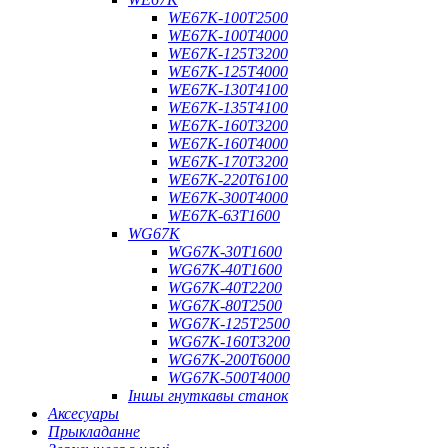
WE67K-100T2500
WE67K-100T4000
WE67K-125T3200
WE67K-125T4000
WE67K-130T4100
WE67K-135T4100
WE67K-160T3200
WE67K-160T4000
WE67K-170T3200
WE67K-220T6100
WE67K-300T4000
WE67K-63T1600
WG67K
WG67K-30T1600
WG67K-40T1600
WG67K-40T2200
WG67K-80T2500
WG67K-125T2500
WG67K-160T3200
WG67K-200T6000
WG67K-500T4000
Іншы гнуткавы станок
Аксесуары
Прыкладанне