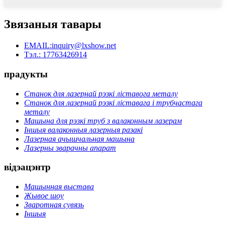
Звязаныя тавары
EMAIL:inquiry@lxshow.net
Тэл.: 17763426914
прадукты
Станок для лазернай рэзкі ліставога металу
Станок для лазернай рэзкі ліставага і трубчастага
металу
Машына для рэзкі труб з валаконным лазерам
Іншыя валаконныя лазерныя разакі
Лазерная ачышчальная машына
Лазерны зварачны апарат
відэацэнтр
Машынная выстава
Жывое шоу
Зваротная сувязь
Іншыя