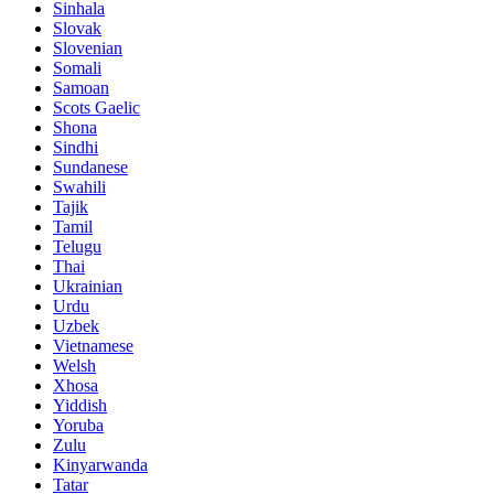
Sinhala
Slovak
Slovenian
Somali
Samoan
Scots Gaelic
Shona
Sindhi
Sundanese
Swahili
Tajik
Tamil
Telugu
Thai
Ukrainian
Urdu
Uzbek
Vietnamese
Welsh
Xhosa
Yiddish
Yoruba
Zulu
Kinyarwanda
Tatar