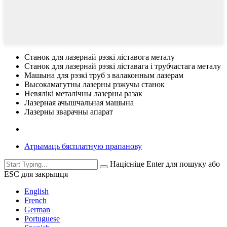
Станок для лазернай рэзкі ліставога металу
Станок для лазернай рэзкі ліставага і трубчастага металу
Машына для рэзкі труб з валаконным лазерам
Высокамагутны лазерны рэжучы станок
Невялікі металічны лазерны разак
Лазерная ачышчальная машына
Лазерны зварачны апарат
Атрымаць бясплатную прапанову
Націсніце Enter для пошуку або
ESC для закрыцця
English
French
German
Portuguese