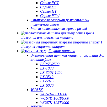
Серыя FCT
Серыя FT
Серыя ПТ
Серыя PTW
Станок для лазернай рэзкі сталі H-
палімернай сталі
Іншыя валаконныя лазерныя разакі
Лазерная ачышчальная машына
Лазерны зварачны апарат
Гнутая машына
Электрычная гнуткая машына і машына для
згінання ўніз
ESP65-2500
LX-1030
LX-350T-1250
LX-3512
LX-5016
LX-6020
WC67K
WC67K-63T1600
WC67K-100T4000
WC67K-125T4000
WE67K