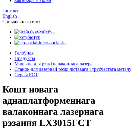
Звяжыцеся з намі
кантакт
English
Сацыяльныя сеткі
Фэйсбук
ютуб
ico-social-in
Галоўная
Прадукты
Машына для рэзкі валаконнага лазера
Станок для лазернай рэзкі ліставага і трубчастага металу
Серыя FCT
Кошт новага
аднаплатформеннага
валаконнага лазернага
рэзання LX3015FCT