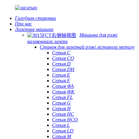
Галоўная старонка
Пра нас
Лазерная машына
Машына для рэзкі
валаконнага лазера
Станок для лазернай рэзкі ліставога металу
Серыя С
Серыя CO
Серыя D
Серыя DH
Серыя Е
Серыя F
Серыя ФА
Серыя ФК
Серыя FL
Серыя G
Серыя H
Серыя HC
Серыя HCO
Серыя L
Серыя LD
Серыя М