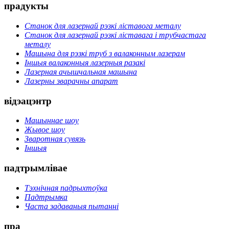
прадукты
Станок для лазернай рэзкі ліставога металу
Станок для лазернай рэзкі ліставага і трубчастага
металу
Машына для рэзкі труб з валаконным лазерам
Іншыя валаконныя лазерныя разакі
Лазерная ачышчальная машына
Лазерны зварачны апарат
відэацэнтр
Машыннае шоу
Жывое шоу
Зваротная сувязь
Іншыя
падтрымлівае
Тэхнічная падрыхтоўка
Падтрымка
Часта задаваныя пытанні
пра