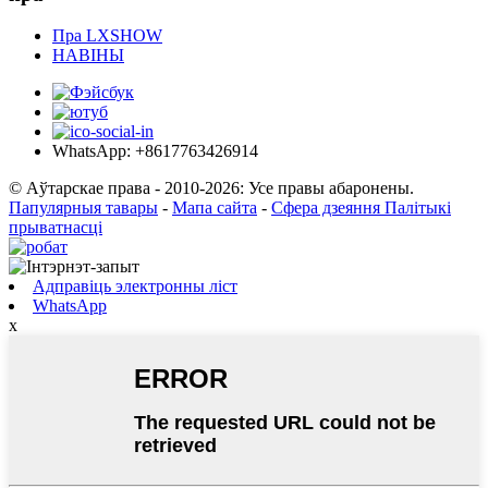
Пра LXSHOW
НАВІНЫ
WhatsApp: +8617763426914
© Аўтарскае права - 2010-2026: Усе правы абаронены.
Папулярныя тавары
-
Мапа сайта
-
Сфера дзеяння Палітыкі
прыватнасці
Адправіць электронны ліст
WhatsApp
x