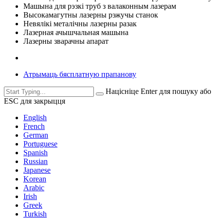
Машына для рэзкі труб з валаконным лазерам
Высокамагутны лазерны рэжучы станок
Невялікі металічны лазерны разак
Лазерная ачышчальная машына
Лазерны зварачны апарат
Атрымаць бясплатную прапанову
Націсніце Enter для пошуку або
ESC для закрыцця
English
French
German
Portuguese
Spanish
Russian
Japanese
Korean
Arabic
Irish
Greek
Turkish