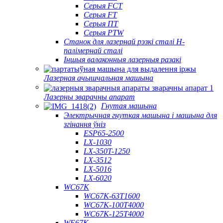
Серыя FCT
Серыя FT
Серыя ПТ
Серыя PTW
Станок для лазернай рэзкі сталі H-
палімернай сталі
Іншыя валаконныя лазерныя разакі
Лазерная ачышчальная машына
Лазерны зварачны апарат
Гнутая машына
Электрычная гнуткая машына і машына для
згінання ўніз
ESP65-2500
LX-1030
LX-350T-1250
LX-3512
LX-5016
LX-6020
WC67K
WC67K-63T1600
WC67K-100T4000
WC67K-125T4000
WE67K