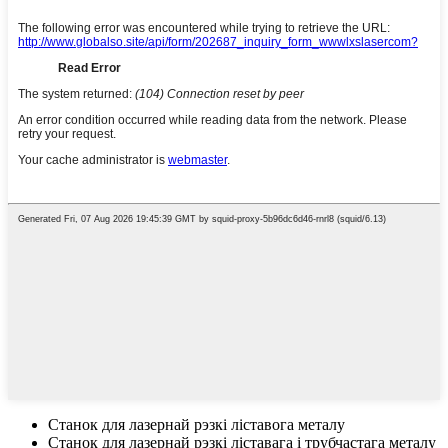
Станок для лазернай рэзкі ліставога металу
Станок для лазернай рэзкі ліставага і трубчастага металу