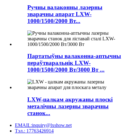
Ручны валаконны лазерны
зварачны апарат LXW-
1000/1500/2000 Вт...
Партатыўны валаконна-аптычны
пераўтваральнік LXW-
1000/1500/2000 Вт/3000 Вт ...
LXW-цалкам акружаны плоскі
металічны лазерны зварачны
станок...
EMAIL:inquiry@lxshow.net
Тэл.: 17763426914