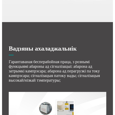
Вадзяны ахаладжальнік
Гарантаваная бесперабойная праца, з рознымі
функцыямі абароны ад сігналізацыі: абарона ад
затрымкі кампрэсара; абарона ад перагрузкі па току
кампрэсара; сігналізацыя патоку вады; сігналізацыя
высокай/нізкай тэмпературы;