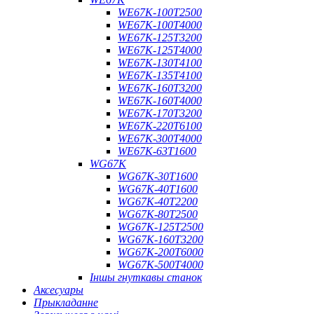
WE67K-100T2500
WE67K-100T4000
WE67K-125T3200
WE67K-125T4000
WE67K-130T4100
WE67K-135T4100
WE67K-160T3200
WE67K-160T4000
WE67K-170T3200
WE67K-220T6100
WE67K-300T4000
WE67K-63T1600
WG67K
WG67K-30T1600
WG67K-40T1600
WG67K-40T2200
WG67K-80T2500
WG67K-125T2500
WG67K-160T3200
WG67K-200T6000
WG67K-500T4000
Іншы гнуткавы станок
Аксесуары
Прыкладанне