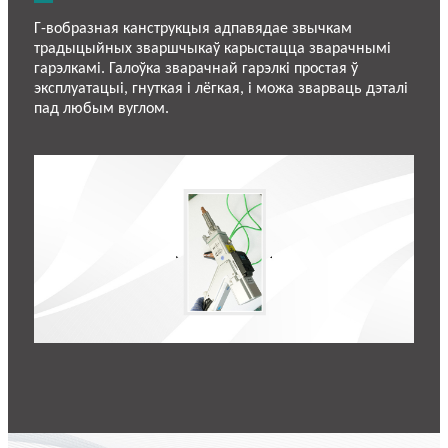
Г-вобразная канструкцыя адпавядае звычкам
традыцыйных зваршчыкаў карыстацца зварачнымі
гарэлкамі. Галоўка зварачнай гарэлкі простая ў
эксплуатацыі, гнуткая і лёгкая, і можа зварваць дэталі
пад любым вуглом.