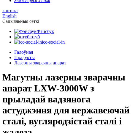
Звяжыцеся з намі
кантакт
English
Сацыяльныя сеткі
Фэйсбук
ютуб
ico-social-in
Галоўная
Прадукты
Лазерны зварачны апарат
Магутны лазерны зварачны
апарат LXW-3000W з
прыладай вадзянога
астуджэння для нержавеючай
сталі, вугляродзістай сталі і
жалеза