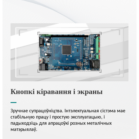
Кнопкі кіравання і экраны
Зручнае супрацоўніцтва. Інтэлектуальная сістэма мае
стабільную працу і простую эксплуатацыю, і
падыходзіць для апрацоўкі розных металічных
матэрыялаў.