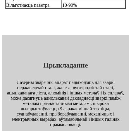
Вільготнасць паветра
10-90%
Прыкладанне
Лазерны зварачны апарат падыходзіць для зваркі
нержавеючай сталі, жалеза, вугляродзістай сталі,
ацынкаванага ліста, алюмінія і іншых металаў і іх сплаваў,
можа дасягнуць аднолькавай дакладнасці зваркі паміж
металам і разнастайнымі металамі, шырока
выкарыстоўваецца ў аэракасмічнай тэхніцы,
суднабудаванні, прыборабудаванні, механічных і
электрычных вырабах, аўтамабільнай і іншых галінах
прамысловасці.