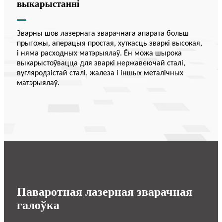
выкарыстанні
Зварны шов лазернага зварачнага апарата больш
прыгожы, аперацыя простая, хуткасць зваркі высокая,
і няма расходных матэрыялаў. Ён можа шырока
выкарыстоўвацца для зваркі нержавеючай сталі,
вугляродзістай сталі, жалеза і іншых металічных
матэрыялаў.
Паваротная лазерная зварачная
галоўка