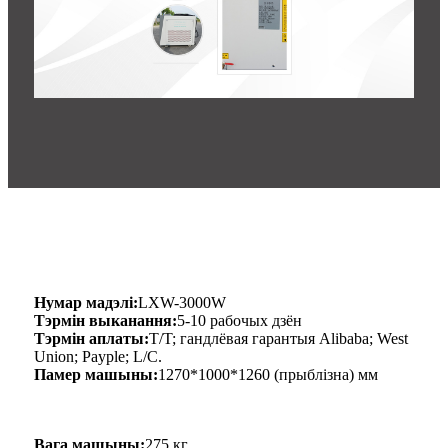
Нумар мадэлі:
LXW-3000W
Тэрмін выканання:
5-10 рабочых дзён
Тэрмін аплаты:
T/T; гандлёвая гарантыя Alibaba; West
Union; Payple; L/C.
Памер машыны:
1270*1000*1260 (прыблізна) мм
Вага машыны:
275 кг