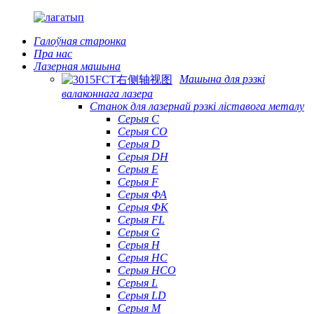
Галоўная старонка
Пра нас
Лазерная машына
Машына для рэзкі
валаконнага лазера
Станок для лазернай рэзкі ліставога металу
Серыя С
Серыя CO
Серыя D
Серыя DH
Серыя Е
Серыя F
Серыя ФА
Серыя ФК
Серыя FL
Серыя G
Серыя H
Серыя HC
Серыя HCO
Серыя L
Серыя LD
Серыя М