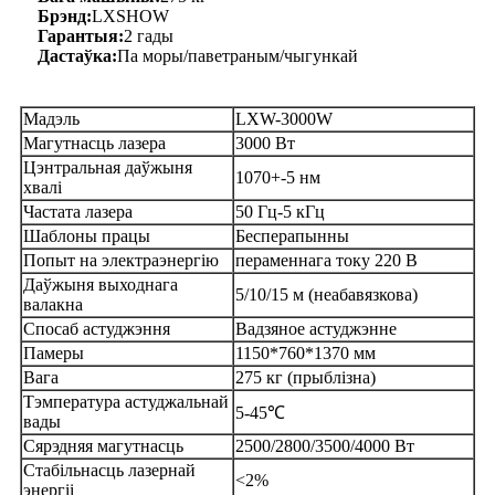
Брэнд:
LXSHOW
Гарантыя:
2 гады
Дастаўка:
Па моры/паветраным/чыгункай
Мадэль
LXW-3000W
Магутнасць лазера
3000 Вт
Цэнтральная даўжыня
1070+-5 нм
хвалі
Частата лазера
50 Гц-5 кГц
Шаблоны працы
Бесперапынны
Попыт на электраэнергію
пераменнага току 220 В
Даўжыня выходнага
5/10/15 м (неабавязкова)
валакна
Спосаб астуджэння
Вадзяное астуджэнне
Памеры
1150*760*1370 мм
Вага
275 кг (прыблізна)
Тэмпература астуджальнай
5-45℃
вады
Сярэдняя магутнасць
2500/2800/3500/4000 Вт
Стабільнасць лазернай
<2%
энергіі