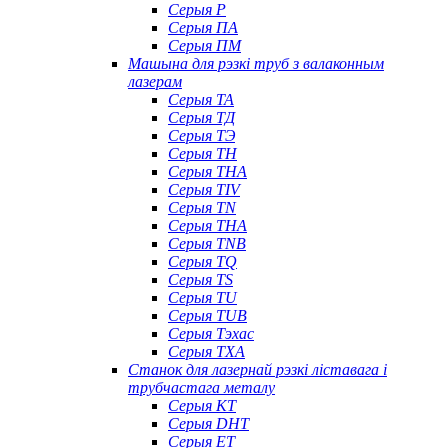
Серыя P
Серыя ПА
Серыя ПМ
Машына для рэзкі труб з валаконным
лазерам
Серыя ТА
Серыя ТД
Серыя ТЭ
Серыя TH
Серыя THA
Серыя TIV
Серыя TN
Серыя ТНА
Серыя TNB
Серыя TQ
Серыя TS
Серыя TU
Серыя TUB
Серыя Тэхас
Серыя TXA
Станок для лазернай рэзкі ліставага і
трубчастага металу
Серыя КТ
Серыя DHT
Серыя ET