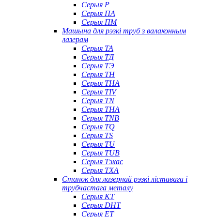
Серыя P
Серыя ПА
Серыя ПМ
Машына для рэзкі труб з валаконным
лазерам
Серыя ТА
Серыя ТД
Серыя ТЭ
Серыя TH
Серыя THA
Серыя TIV
Серыя TN
Серыя ТНА
Серыя TNB
Серыя TQ
Серыя TS
Серыя TU
Серыя TUB
Серыя Тэхас
Серыя TXA
Станок для лазернай рэзкі ліставага і
трубчастага металу
Серыя КТ
Серыя DHT
Серыя ET