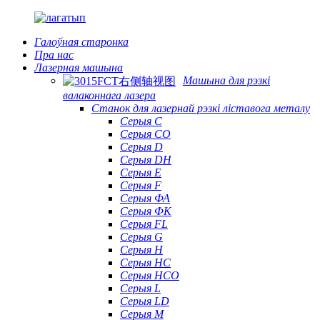
Галоўная старонка
Пра нас
Лазерная машына
Машына для рэзкі
валаконнага лазера
Станок для лазернай рэзкі ліставога металу
Серыя С
Серыя CO
Серыя D
Серыя DH
Серыя Е
Серыя F
Серыя ФА
Серыя ФК
Серыя FL
Серыя G
Серыя H
Серыя HC
Серыя HCO
Серыя L
Серыя LD
Серыя М