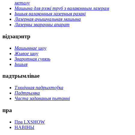
металу
Машына для рэзкі труб з валаконным лазерам
Іншыя валаконныя лазерныя разакі
Лазерная ачышчальная машына
Лазерны зварачны апарат
відэацэнтр
Машыннае шоу
Жывое шоу
Зваротная сувязь
Іншыя
падтрымлівае
Тэхнічная падрыхтоўка
Падтрымка
Часта задаваныя пытанні
пра
Пра LXSHOW
НАВІНЫ