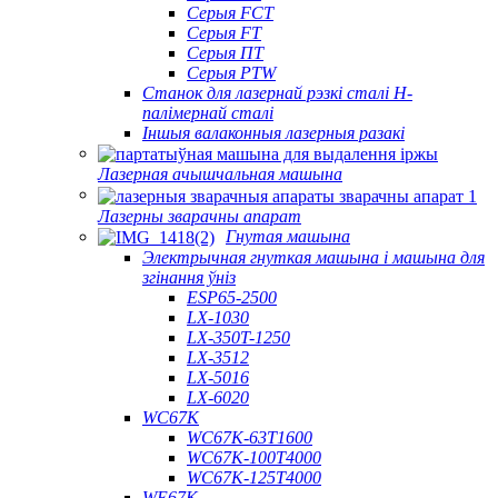
Серыя FCT
Серыя FT
Серыя ПТ
Серыя PTW
Станок для лазернай рэзкі сталі H-
палімернай сталі
Іншыя валаконныя лазерныя разакі
Лазерная ачышчальная машына
Лазерны зварачны апарат
Гнутая машына
Электрычная гнуткая машына і машына для
згінання ўніз
ESP65-2500
LX-1030
LX-350T-1250
LX-3512
LX-5016
LX-6020
WC67K
WC67K-63T1600
WC67K-100T4000
WC67K-125T4000
WE67K