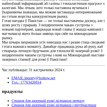
найноўшай інфармацыяй аб галіны і тэхналагічным прагрэсе з
калегамі. Мы лічым, што толькі пастаянна вучачыся і
ўкараняючы інавацыі, мы можам заставацца непераможнымі
на гэтым жорстка канкурэнтным рынку.
Гэтая паездка ў Пакістан — не толькі выставачны досвед, але і
шлях росту і прарыву. З нецярпеннем чакаю сустрэчы з
новымі партнёрамі, адкрыцця новай главы ў жыцці кампаніі і
магчымасці яшчэ больш заявіць пра сябе на міжнародным
рынку.
Мы шчыра запрашаем усіх наведаць нас і разам стаць сведкамі
гэтага важнага моманту. Давайце працаваць рука аб руку, каб
стварыць лепшую будучыню для тэхналогій лазернай рэзкі! З
нецярпеннем чакаем сустрэчы з вамі на Міжнароднай выставе
лазерных станкоў для рэзкі ў Пакістане!
Час публікацыі: 31 кастрычніка 2024 г.
EMAIL:inquiry@lxshow.net
Тэл.: 17763426914
прадукты
Станок для лазернай рэзкі ліставога металу
Станок для лазернай рэзкі ліставага і трубчастага