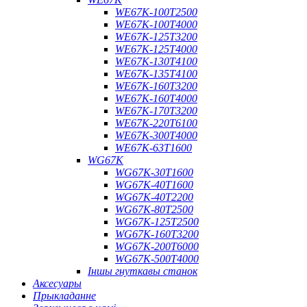
WE67K-100T2500
WE67K-100T4000
WE67K-125T3200
WE67K-125T4000
WE67K-130T4100
WE67K-135T4100
WE67K-160T3200
WE67K-160T4000
WE67K-170T3200
WE67K-220T6100
WE67K-300T4000
WE67K-63T1600
WG67K
WG67K-30T1600
WG67K-40T1600
WG67K-40T2200
WG67K-80T2500
WG67K-125T2500
WG67K-160T3200
WG67K-200T6000
WG67K-500T4000
Іншы гнуткавы станок
Аксесуары
Прыкладанне