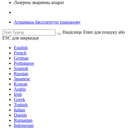
Лазерны зварачны апарат
Атрымаць бясплатную прапанову
Націсніце Enter для пошуку або
ESC для закрыцця
English
French
German
Portuguese
Spanish
Russian
Japanese
Korean
Arabic
Irish
Greek
Turkish
Italian
Danish
Romanian
Indonesian