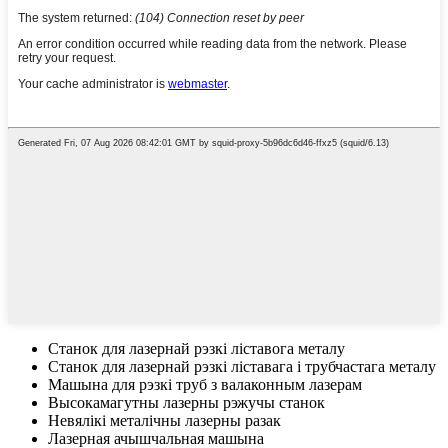
Станок для лазернай рэзкі ліставога металу
Станок для лазернай рэзкі ліставага і трубчастага металу
Машына для рэзкі труб з валаконным лазерам
Высокамагутны лазерны рэжучы станок
Невялікі металічны лазерны разак
Лазерная ачышчальная машына