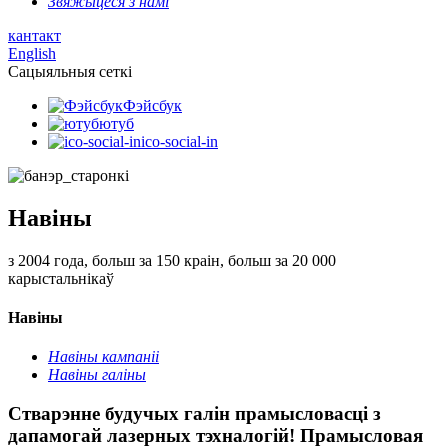
Звяжыцеся з намі
кантакт
English
Сацыяльныя сеткі
Фэйсбук
ютуб
ico-social-in
Навіны
з 2004 года, больш за 150 краін, больш за 20 000
карыстальнікаў
Навіны
Навіны кампаніі
Навіны галіны
Стварэнне будучых галін прамысловасці з
дапамогай лазерных тэхналогій! Прамысловая