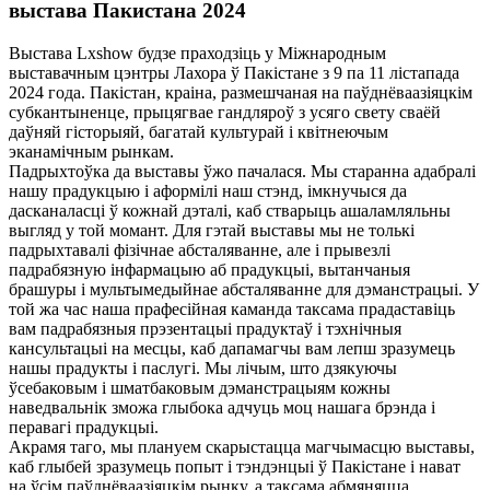
выстава Пакистана 2024
Выстава Lxshow будзе праходзіць у Міжнародным
выставачным цэнтры Лахора ў Пакістане з 9 па 11 лістапада
2024 года. Пакістан, краіна, размешчаная на паўднёваазіяцкім
субкантыненце, прыцягвае гандляроў з усяго свету сваёй
даўняй гісторыяй, багатай культурай і квітнеючым
эканамічным рынкам.
Падрыхтоўка да выставы ўжо пачалася. Мы старанна адабралі
нашу прадукцыю і аформілі наш стэнд, імкнучыся да
дасканаласці ў кожнай дэталі, каб стварыць ашаламляльны
выгляд у той момант. Для гэтай выставы мы не толькі
падрыхтавалі фізічнае абсталяванне, але і прывезлі
падрабязную інфармацыю аб прадукцыі, вытанчаныя
брашуры і мультымедыйнае абсталяванне для дэманстрацыі. У
той жа час наша прафесійная каманда таксама прадаставіць
вам падрабязныя прэзентацыі прадуктаў і тэхнічныя
кансультацыі на месцы, каб дапамагчы вам лепш зразумець
нашы прадукты і паслугі. Мы лічым, што дзякуючы
ўсебаковым і шматбаковым дэманстрацыям кожны
наведвальнік зможа глыбока адчуць моц нашага брэнда і
перавагі прадукцыі.
Акрамя таго, мы плануем скарыстацца магчымасцю выставы,
каб глыбей зразумець попыт і тэндэнцыі ў Пакістане і нават
на ўсім паўднёваазіяцкім рынку, а таксама абмяняцца